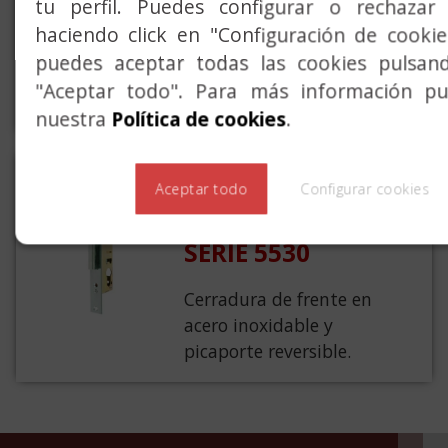
tu perfil. Puedes configurar o rechazar 
5570
haciendo click en "Configuración de cooki
puedes aceptar todas las cookies pulsan
Cerradura monopunto con
"Aceptar todo". Para más información pue
palanca de gancho.
nuestra
Política de cookies
.
MONOPUNTO
Aceptar todo
Configurar cookies
PALANCA RECTA,
SERIE 5530
Cerradura de frente en
acero inoxidable y
picaporte reversible.