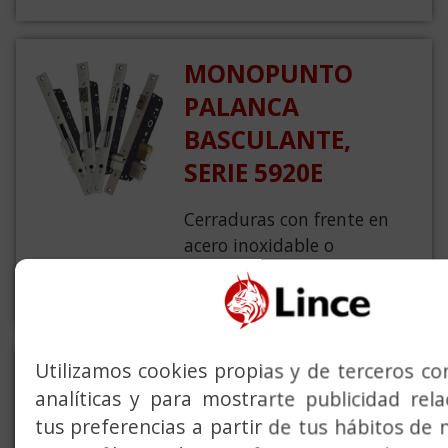
MONOPUNTO
PALANCA
BASCULANTE,
SERIE 5920E
Cerraduras con frente en
acero inoxidable o
esmaltado negro. Para
perfil con canal europeo.
Utilizamos cookies propias y de terceros con
MONOPUNTO
analíticas y para mostrarte publicidad rel
PALANCA
tus preferencias a partir de tus hábitos de 
GANCHO, SERIE