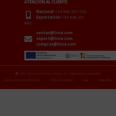
ATENCIÓN AL CLIENTE
Nacional
+34 946 231 722
Exportación
+34 946 231
682
ventas@lince.com
export@lince.com
compras@lince.com
2026. Lince, La Industrial Cerrajera, S.A. Todos derechos reservados
Canal interno de información
Política de calidad
Legal
Mapa Web