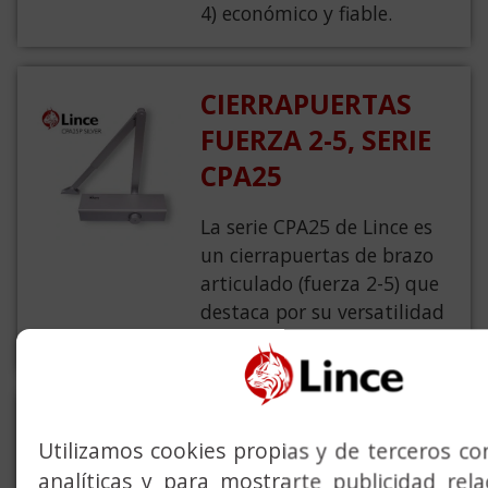
4) económico y fiable.
CIERRAPUERTAS
FUERZA 2-5, SERIE
CPA25
La serie CPA25 de Lince es
un cierrapuertas de brazo
articulado (fuerza 2-5) que
destaca por su versatilidad
y diseño.
CIERRAPUERTAS
Utilizamos cookies propias y de terceros con
FUERZA 2-5, SERIE
analíticas y para mostrarte publicidad rel