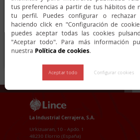
CPD25
tus preferencias a partir de tus hábitos de 
tu perfil. Puedes configurar o rechazar 
La serie CPD25 de Lince es
haciendo click en "Configuración de cooki
un cierrapuertas de guía
puedes aceptar todas las cookies pulsan
deslizante (fuerza 2-5) que
"Aceptar todo". Para más información pue
destaca por su versatilidad,
nuestra
Política de cookies
.
diseño y por su asegurada
calidad.
Aceptar todo
Configurar cookies
La Industrial Cerrajera, S.A.
Urkizuaran, 10 - Apdo. 1
48230
Elorrio (España)