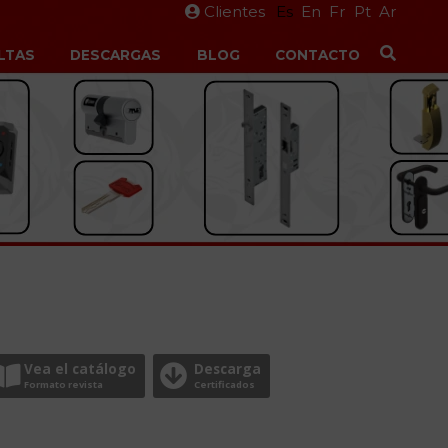
Clientes
Es
En
Fr
Pt
Ar
LTAS
DESCARGAS
BLOG
CONTACTO
Vea el catálogo
Descarga
Formato revista
Certificados