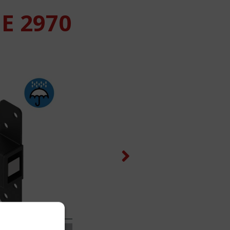
E 2970
Next