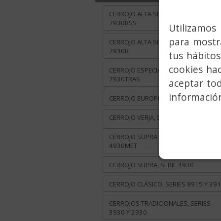
CERROJO ALTA SEGURIDAD, SERIE
7930RSS
Utilizamos 
para mostra
CERROJO ALTA SEGURIDAD, SERIE
7930R
tus hábitos
cookies ha
CERROJO ESPECIAL TRASTERO, SERIE
7930TRAS
aceptar to
información
CERROJO EUROPERFIL, SERIE 7932E
CERROJO VERJA, SERIE 7932EVEN
CERROJO SUPRA METAL, SERIE
4930MET
CERROJO SUPRA, SERIE 4930
CERROJO CLÁSICO, SERIES 8915 Y 39
CERROJOS TRADICIONALES, SERIES
3930 Y 2930