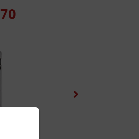
770
Next