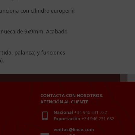
ciona con cilindro europerfil
 y nueca de 9x9mm. Acabado
tida, palanca) y funciones
).
CONTACTA CON NOSOTROS:
ATENCIÓN AL CLIENTE
Nacional
+34 946 231 722
Exportación
+34 946 231 682
ventas@lince.com