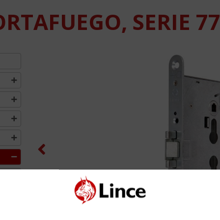
RTAFUEGO, SERIE 7
Previous
O