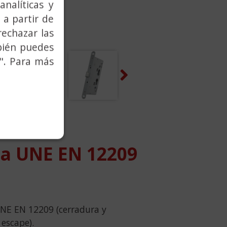
analíticas y
 a partir de
rechazar las
bién puedes
". Para más
Next
770
a UNE EN 12209
NE EN 12209 (cerradura y
escape).