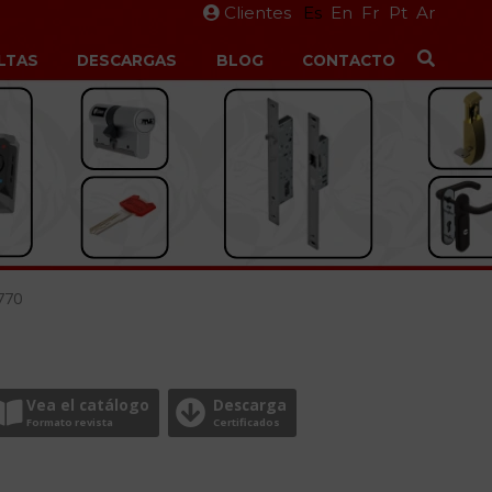
Clientes
Es
En
Fr
Pt
Ar
LTAS
DESCARGAS
BLOG
CONTACTO
770
Vea el catálogo
Descarga
Formato revista
Certificados