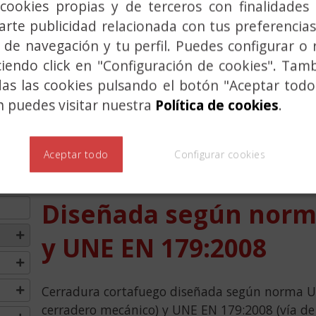
cookies propias y de terceros con finalidades 
rte publicidad relacionada con tus preferencias
 de navegación y tu perfil. Puedes configurar o 
ciendo click en "Configuración de cookies". Tam
das las cookies pulsando el botón "Aceptar todo
 puedes visitar nuestra
Política de cookies
.
Previous
 Y
Aceptar todo
Configurar cookies
CORTAFUEGO, Serie 7
Diseñada según norm
y UNE EN 179:2008
Cerradura cortafuego diseñada según norma U
cerradero mecánico) y UNE EN 179:2008 (vía de 