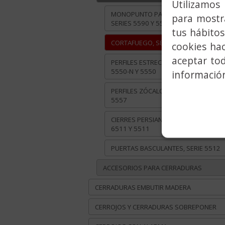
Utilizamos 
MONOPUNTO PALANCA REFORZADA,
para mostra
SERIES 5590 Y 5580
tus hábitos
CORTAFUEGO, SERIE 7770
cookies ha
aceptar to
PERFILES ESTRECHOS, SERIES 5560-N,
5550-N Y 5550
información
PERFILES ZÓCALO, SERIES 5578, 5577
5557
CIERRES PERSIANAS, SERIES 8511,
6511 Y 5511
PUERTAS BASCULANTES, SERIE 5512
ACCESORIOS PARA CERRADURAS
CERRADURAS EMBUTIR MADERA
CERROJOS Y CERRADURAS SOBREPONER