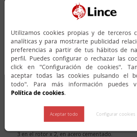
desde fuera con la llave puesta por dentro.
LLAVE YW
, se suministra con 5 llaves
multipunto reversibles de cuello largo.
Utilizamos cookies propias y de terceros c
CARACTERÍSTICAS
analíticas y para mostrarte publicidad rela
preferencias a partir de tus hábitos de n
Alta tecnología en una llave: sistema mixto
perfil. Puedes configurar o rechazar las co
de pitones y regata.
click en "Configuración de cookies". T
Triple bloqueo con patente Lince.
aceptar todas las cookies pulsando el b
todo". Para más información puedes vi
18 elementos móviles de bloqueo.
Política de cookies
.
4 lectores de regatas + 1 lector magnético.
Más de 50 millones de combinaciones.
Aceptar todo
Configurar cookies
Protección anti-taladro:4 barra en el cuerpo y
3 en el rotor x 2, en acero cementado.