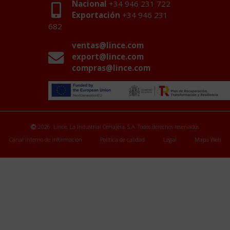
Nacional
+34 946 231 722
Exportación
+34 946 231
682
ventas@lince.com
export@lince.com
compras@lince.com
2026. Lince, La Industrial Cerrajera, S.A. Todos derechos reservados
Canal interno de información
Política de calidad
Legal
Mapa Web