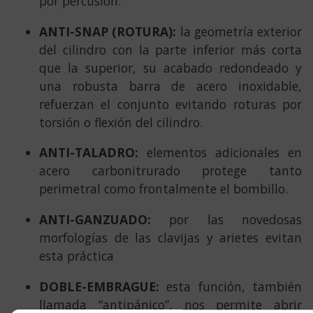
por percusión.
ANTI-SNAP (ROTURA):
la geometría exterior
del cilindro con la parte inferior más corta
que la superior, su acabado redondeado y
una robusta barra de acero inoxidable,
refuerzan el conjunto evitando roturas por
torsión o flexión del cilindro.
ANTI-TALADRO:
elementos adicionales en
acero carbonitrurado protege tanto
perimetral como frontalmente el bombillo.
ANTI-GANZUADO:
por las novedosas
morfologías de las clavijas y arietes evitan
esta práctica
DOBLE-EMBRAGUE:
esta función, también
llamada “antipánico”, nos permite abrir