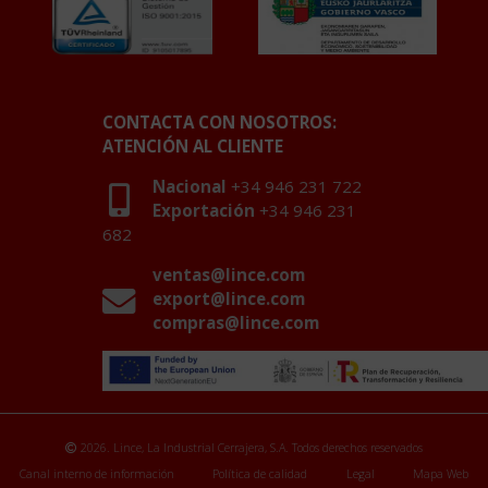
CONTACTA CON NOSOTROS:
ATENCIÓN AL CLIENTE
Nacional
+34 946 231 722
Exportación
+34 946 231
682
ventas@lince.com
export@lince.com
compras@lince.com
2026. Lince, La Industrial Cerrajera, S.A. Todos derechos reservados
Canal interno de información
Política de calidad
Legal
Mapa Web