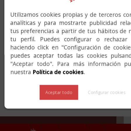
Utilizamos cookies propias y de terceros con
Previous
Next
analíticas y para mostrarte publicidad rel
tus preferencias a partir de tus hábitos de 
MONOPUNTO PALANCA
tu perfil. Puedes configurar o rechazar 
haciendo click en "Configuración de cooki
REFORZADA, Series
puedes aceptar todas las cookies pulsan
"Aceptar todo". Para más información pue
5590 y 5580
nuestra
Política de cookies
.
Cerradura con frente niquelado y palanca de
Aceptar todo
Configurar cookies
gancho, con opción de picaporte o roldana
regulable. Incluye cilindro Tradicional “C0”.