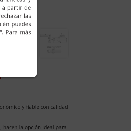
 a partir de
rechazar las
bién puedes
". Para más
4
onómico y fiable con calidad
o, hacen la opción ideal para