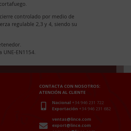
cortafuego.
cierre controlado por medio de
erza regulable 2,3 y 4, siendo su
etenedor.
ma UNE-EN1154.
CONTACTA CON NOSOTROS:
ATENCIÓN AL CLIENTE
Nacional
+34 946 231 722
Exportación
+34 946 231 682
ventas@lince.com
export@lince.com