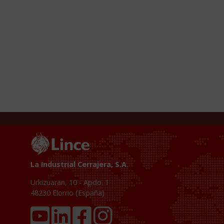
La Industrial Cerrajera, S.A.
Urkizuaran, 10 - Apdo. 1
48230
Elorrio (España)