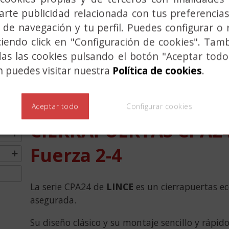
rte publicidad relacionada con tus preferencias
 de navegación y tu perfil. Puedes configurar o 
ciendo click en "Configuración de cookies". Tam
das las cookies pulsando el botón "Aceptar todo
23
 puedes visitar nuestra
Política de cookies
.
24
25
Aceptar todo
Configurar cookies
25
CIERRAPUERTAS CPA2
Fuerza 2-4
La serie CPA24 de
LINCE
es un cierrapuertas ec
asegurada.
Su diseño clásico y su montaje sencillo y rápid