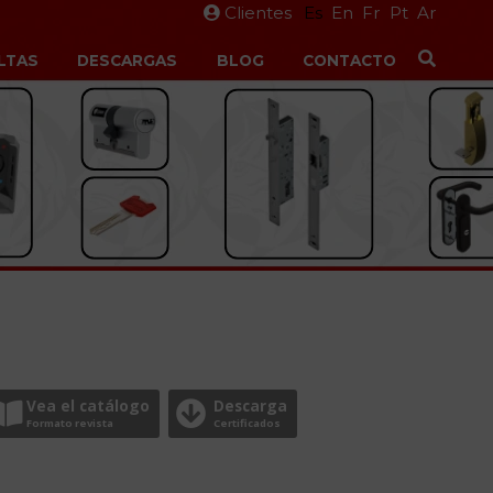
Clientes
Es
En
Fr
Pt
Ar
LTAS
DESCARGAS
BLOG
CONTACTO
Vea el catálogo
Descarga
Formato revista
Certificados