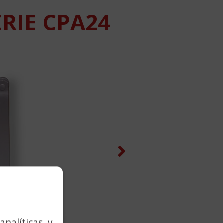
ERIE CPA24
Next
analíticas y