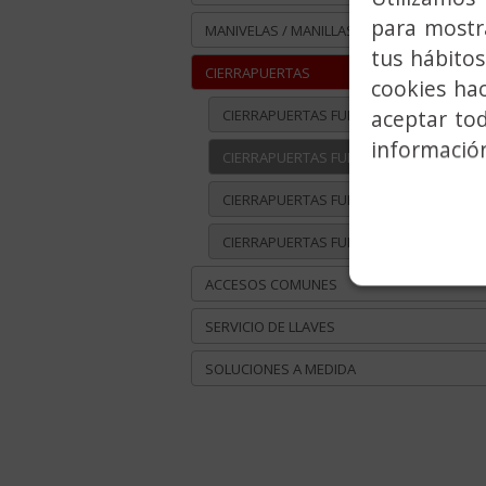
para mostra
MANIVELAS / MANILLAS
tus hábitos
CIERRAPUERTAS
cookies ha
aceptar to
CIERRAPUERTAS FUERZA 2-3, SERIE CPA
información
CIERRAPUERTAS FUERZA 2-4, SERIE CPA
CIERRAPUERTAS FUERZA 2-5, SERIE CPA
CIERRAPUERTAS FUERZA 2-5, SERIE CPD
ACCESOS COMUNES
SERVICIO DE LLAVES
SOLUCIONES A MEDIDA