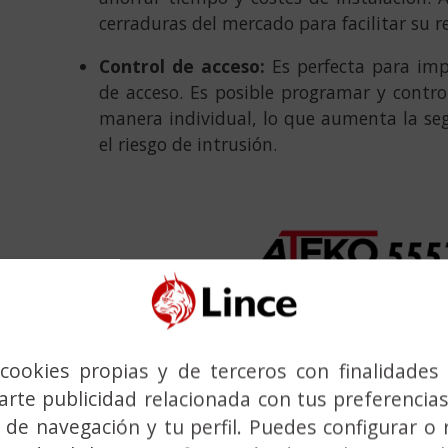
cerraduras del mercado para facilitar su r
Control de acceso:
Es perfecta para imp
de acceso. Es posible programar y contro
manera individual, lo que aumenta la se
el riesgo de intrusión.
cookies propias y de terceros con finalidades 
rte publicidad relacionada con tus preferencias
 de navegación y tu perfil. Puedes configurar o 