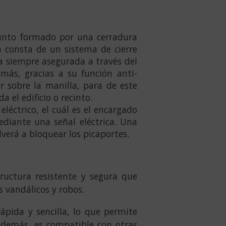
junto formado por una cerradura
ra consta de un sistema de cierre
 siempre asegurada a través del
emás, gracias a su función anti-
r sobre la manilla, para de este
el edificio o recinto.
léctrico, el cuál es el encargado
diante una se­ñal eléctrica. Una
lverá a bloquear los picaportes.
uctura resistente y segura que
s vandálicos y robos.
ápida y sencilla, lo que permite
 Además, es compatible con otras