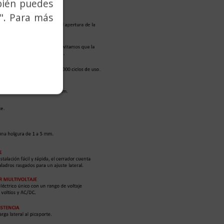
bién puedes
". Para más