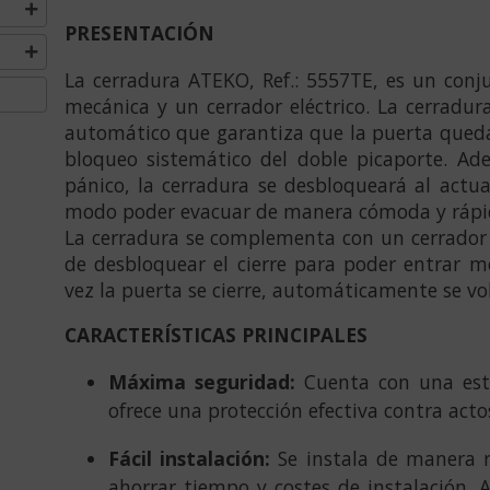
PRESENTACIÓN
La cerradura ATEKO, Ref.: 5557TE, es un con
mecánica y un cerra­dor eléctrico. La cerradu
automático que garantiza que la puerta queda
bloqueo sis­temático del doble picaporte. Ad
pánico, la cerradura se desbloqueará al actua
modo poder evacuar de manera cómoda y rápida 
La cerradura se complementa con un cerrador e
de desbloquear el cierre para poder entrar me
vez la puerta se cierre, automática­mente se vo
CARACTERÍSTICAS PRINCIPALES
Máxima seguridad:
Cuenta con una estr
ofrece una protección efectiva contra acto
Fácil instalación:
Se instala de manera r
ahorrar tiempo y costes de instalación.