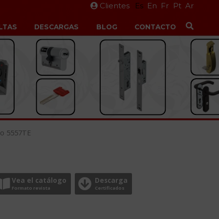
Clientes
Es
En
Fr
Pt
Ar
LTAS
DESCARGAS
BLOG
CONTACTO
ko 5557TE
Vea el catálogo
Descarga
Formato revista
Certificados