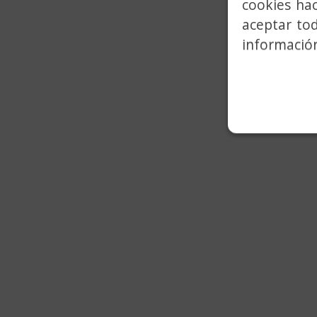
cookies ha
aceptar to
información