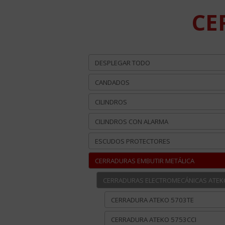
CE
DESPLEGAR TODO
CANDADOS
CILINDROS
CILINDROS CON ALARMA
ESCUDOS PROTECTORES
CERRADURAS EMBUTIR METÁLICA
CERRADURAS ELECTROMECÁNICAS ATEK
CERRADURA ATEKO 5703TE
CERRADURA ATEKO 5753CCI