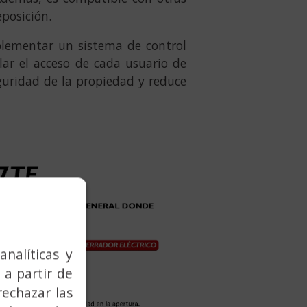
eposición.
lementar un sistema de control
lar el acceso de cada usuario de
guridad de la propiedad y reduce
analíticas y
 a partir de
rechazar las