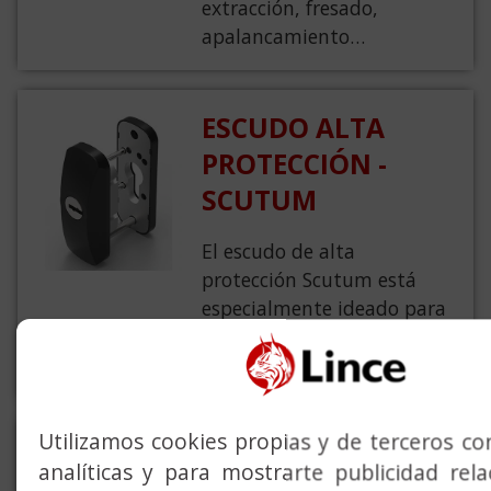
extracción, fresado,
apalancamiento…
ESCUDO ALTA
PROTECCIÓN -
SCUTUM
El escudo de alta
protección Scutum está
especialmente ideado para
cerraduras de carpintería
metálica de perfil estrecho.
Utilizamos cookies propias y de terceros con
ESCUDOS, SERIES
analíticas y para mostrarte publicidad rel