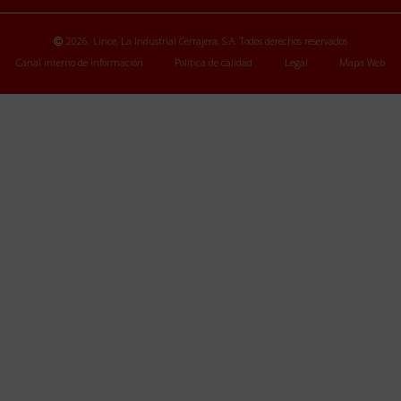
2026. Lince, La Industrial Cerrajera, S.A. Todos derechos reservados
Canal interno de información
Política de calidad
Legal
Mapa Web