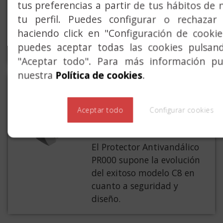
8100, 6100, 5100
tus preferencias a partir de tus hábitos de 
tu perfil. Puedes configurar o rechazar 
Escudos de protección para
haciendo click en "Configuración de cooki
el cilindro y
puedes aceptar todas las cookies pulsan
embellecedores.
"Aceptar todo". Para más información pue
nuestra
Política de cookies
.
PROTECTOR
ANTIVANDÁLICO
Aceptar todo
Configurar cookies
PR000
El Protector Antivandálico
PR000 supone la evolución
del exitoso modelo C8 en
cuanto a seguridad y
diseño.