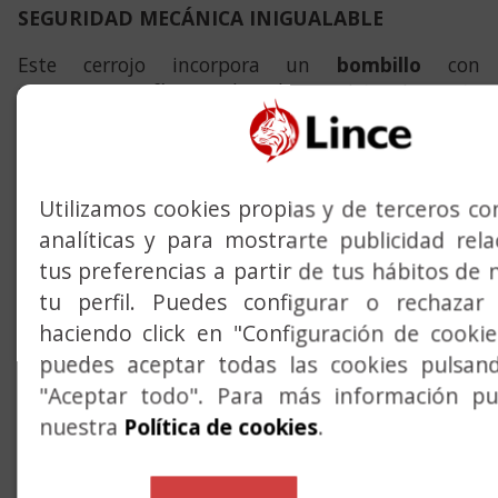
SEGURIDAD MECÁNICA INIGUALABLE
Este cerrojo incorpora un
bombillo
con
protecciones físicas de alta resistencia ante
ataques mecánicos, incluyendo anti-impresión,
anti-bumping, anti-ganzúa, anti-taladro, anti-
giro y anti-extracción… Tu puerta estará
protegida en todo momento.
Utilizamos cookies propias y de terceros con
analíticas y para mostrarte publicidad rel
SEGURIDAD INALÁMBRICA DE PRIMER NIVEL
tus preferencias a partir de tus hábitos de 
El cerrojo SMARt7930 utiliza tecnología
tu perfil. Puedes configurar o rechazar 
Bluetooth
con cifrado avanzado AES 256. La
haciendo click en "Configuración de cooki
máxima seguridad con uno de los algoritmos más
puedes aceptar todas las cookies pulsan
robustos de la actualidad.
"Aceptar todo". Para más información pue
CARACTERÍSTICAS TÉCNICAS
nuestra
Política de cookies
.
Cerrojo electrónico comandado por APP
(móvil), 1 mando a distancia (Bluetooth) y