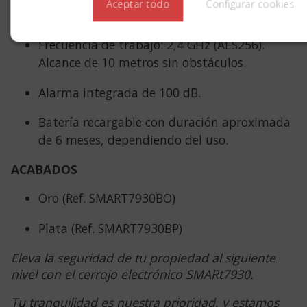
Aceptar todo
Configurar cookies
bombillo con 3 llaves XL.
Frecuencia de trabajo: 2,4 GHz (AES256).
Alcance de 10 metros sin obstáculos.
Alarma integrada de 100 dB.
Batería recargable con duración aproximada
de 6 meses, dependiendo del uso.
ACABADOS
Oro (Ref. SMART7930BO)
Plata (Ref. SMART7930BP)
Eleva la seguridad de tu propiedad al siguiente
nivel con el cerrojo electrónico SMARt7930.
Tu tranquilidad es nuestra prioridad, y estamos