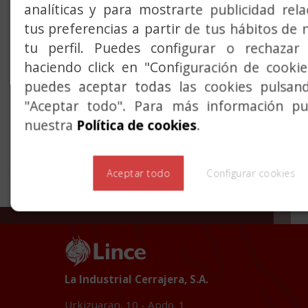
gama en caja cerrada. La distancia entre ejes es
analíticas y para mostrarte publicidad rel
de 47,5 mm. Frente recto disponible en latón,
tus preferencias a partir de tus hábitos de 
latonado o acero inoxidable. Cerradero recto en
tu perfil. Puedes configurar o rechazar 
latonado o acero inoxidable. La Serie 5890 Paso,
haciendo click en "Configuración de cooki
incorpora una nueca de 8mm, que acciona el
puedes aceptar todas las cookies pulsan
picaporte (reversible).
"Aceptar todo". Para más información pue
La Serie 5880 Condena, incorpora una nueca de
nuestra
Política de cookies
.
condena de 6mm, que acciona la palanca. Ambas
series se caracterizan por su alta gama, robustez
y durabilidad.
Aceptar todo
Configurar cookies
La Industrial Cerrajera, S.A.
Urkizuaran, 10 - Apdo. 1