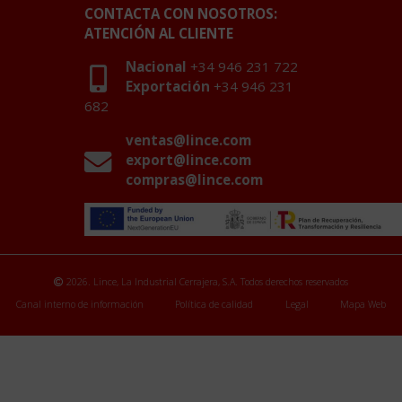
CONTACTA CON NOSOTROS:
ATENCIÓN AL CLIENTE
Nacional
+34 946 231 722
Exportación
+34 946 231
682
ventas@lince.com
export@lince.com
compras@lince.com
2026. Lince, La Industrial Cerrajera, S.A. Todos derechos reservados
Canal interno de información
Política de calidad
Legal
Mapa Web