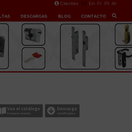
Clientes
Es
En
Fr
Pt
Ar
LTAS
DESCARGAS
BLOG
CONTACTO
Vea el catálogo
Descarga
Formato revista
Certificados