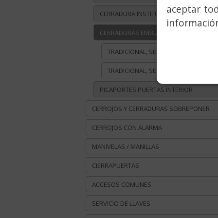
aceptar to
CERRADURA INSTITUCIONAL
información
CERRADURAS EMBUTIR TRADICIONAL
TRADICIONAL, SERIE 5400
TRADICIONAL, SERIE 5800
PICAPORTES PUERTAS INTERIOR
CERROJOS Y CERRADURAS SOBREPONER
CERROJOS CON ALARMA
MANIVELAS / MANILLAS
CIERRAPUERTAS
ACCESOS COMUNES
SERVICIO DE LLAVES