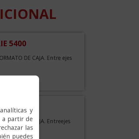
ICIONAL
IE 5400
FORMATO DE CAJA. Entre ejes
IE 5800
analíticas y
 a partir de
FORMATO DE CAJA. Entreejes
rechazar las
bién puedes