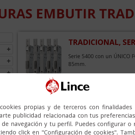
URAS EMBUTIR TRAD
TRADICIONAL, SER
Serie 5400 con un ÚNICO 
85mm.
TRADICIONAL, SER
cookies propias y de terceros con finalidades 
rte publicidad relacionada con tus preferencias
Serie 5800 con un ÚNICO 
O
 de navegación y tu perfil. Puedes configurar o 
47mm.
ciendo click en "Configuración de cookies". Tam