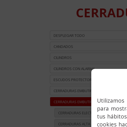
CERRAD
DESPLEGAR TODO
CANDADOS
CILINDROS
CILINDROS CON ALARMA
ESCUDOS PROTECTORES
CERRADURAS EMBUTIR METÁLICA
Utilizamos 
CERRADURAS EMBUTIR MADERA
para mostra
CERRADURAS ELECTROMECÁNICAS ATEK
tus hábitos
cookies ha
CERRADURAS ALTA SEGURIDAD