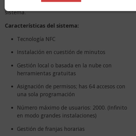
podrán realizar a través del administrador del
sistema.
Características del sistema:
Tecnología NFC
Instalación en cuestión de minutos
Gestión local o basada en la nube con
herramientas gratuitas
Asignación de permisos; has 64 accesos con
una sola programación
Número máximo de usuarios: 2000. (Infinito
en modo grandes instalaciones)
Gestión de franjas horarias