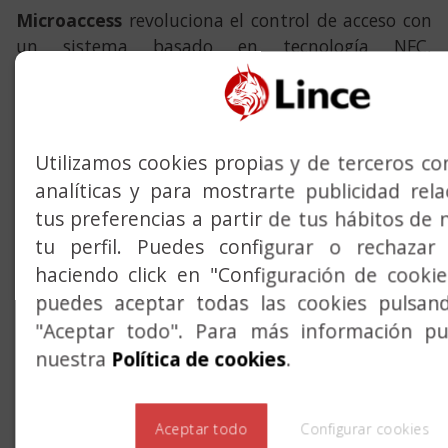
Microaccess
revoluciona el control de acceso con
un sistema basado en tecnología NFC,
permitiendo gestionar instalaciones de forma
eficaz y remota desde cualquier lugar, ya sea
desde tu PC o tu Smartphone.
Utilizamos cookies propias y de terceros con
Máxima flexibilidad
, ofrecemos la máxima
analíticas y para mostrarte publicidad rel
compatibilidad con la mayoría de los porteros
tus preferencias a partir de tus hábitos de 
electrónicos del mercado, asegurando que
tenemos una solución para cualquier tipo de
tu perfil. Puedes configurar o rechazar 
instalación.
haciendo click en "Configuración de cooki
puedes aceptar todas las cookies pulsan
Tus llaves adquieren nuevas formas
, ofrecemos
"Aceptar todo". Para más información pue
múltiples opciones de apertura que se adapten a
nuestra
Política de cookies
.
tus necesidades: Llave sin contacto, tarjeta,
llavero, tag adhesivo o smartphone.
Aceptar todo
Configurar cookies
Llaves con copia controlada,
las copias solo se