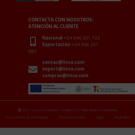
CONTACTA CON NOSOTROS:
ATENCIÓN AL CLIENTE
Nacional
+34 946 231 722
Exportación
+34 946 231
682
ventas@lince.com
export@lince.com
compras@lince.com
2026. Lince, La Industrial Cerrajera, S.A. Todos derechos reservados
Canal interno de información
Política de calidad
Legal
Mapa Web