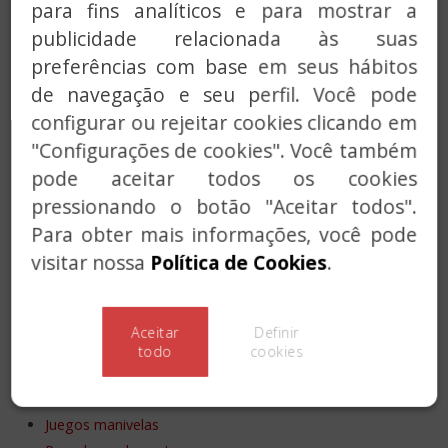
Fechadura Tradicional, Séries 3930 e 2930
para fins analíticos e para mostrar a
FECHADURA DE INTEMPÉRIES, MODELO 2970
publicidade relacionada às suas
Fechaduras
preferências com base em seus hábitos
Fechadura Segurança, Série 35257
de navegação e seu perfil. Você pode
Fechadura Tradicional, Séries 7125, 7124 e 7056 (chave
configurar ou rejeitar cookies clicando em
multiponto)
"Configurações de cookies". Você também
Fechadura Tradicional , Séries 5125, 5124 e 5056
pode aceitar todos os cookies
Fechadura Eléctrica, Serie 5160
pressionando o botão "Aceitar todos".
Fechaduras com alarme integrada
FECHADURA SMARt7930
Para obter mais informações, você pode
FECHADURA INVISÍVEL SUPRATRONIK, SÉRIE 4940TK
visitar nossa
Política de Cookies
.
FECHADURA ALTA SEGURANÇA COM ALARME, SÉRIE
7930RSA
FECHADURA ALTA SEGURANÇA COM ALARME PARA
Aceitar
Definir
ARRUMOS, SÉRIE 7930RSATRAS
todo
cookies
TRINCO COM ALARME, SÉRIE 7940RSA
Manivelas
Juegos manivelas