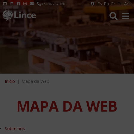
Es
En
Fr
Pt
Ar
+34 946 231 682
Inicio
Mapa da Web
MAPA DA WEB
Sobre nós