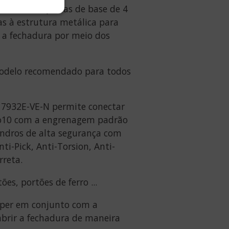
rnecida com placas de base de 4
s à estrutura metálica para
 a fechadura por meio dos
modelo recomendado para todos
a 7932E-VE-N permite conectar
uro10 com a engrenagem padrão
lindros de alta segurança com
i-Pick, Anti-Torsion, Anti-
rreta.
ões, portões de ferro ...
zíper em conjunto com a
abrir a fechadura de maneira