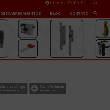
Clientes
Es
En
Fr
Pt
Ar
DESCARREGAMENTOS
BLOG
CONTATO
Ver o catálogo
Transferência
Formato revista
de certificados