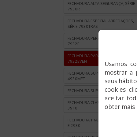
FECHADURA ALTA SEGURANÇA, SÉRIE
7930R
FECHADURA ESPECIAL ARREDAÇÕES,
SÉRIE 7930TRAS
FECHADURA PERFIL EUROPEU, SÉRIE
7932E
FECHADURA PARA PORTÕES, SÉRIE
7932EVEN
Usamos coo
mostrar a 
FECHADURA SUPRA METAL, SERIE
4930MET
seus hábito
cookies cl
FECHADURA SUPRA, SÉRIE 4930
aceitar to
FECHADURA CLASSIC SERIES 8915 E
obter mais 
3910
FECHADURA TRADICIONAL, SÉRIES 39
E 2930