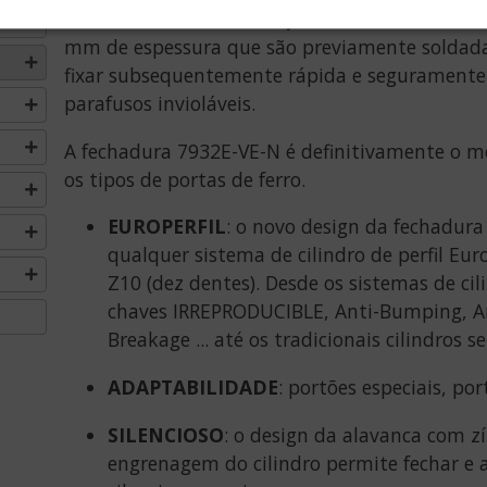
O
Para facilitar sua instalação, a fechadura é fo
mm de espessura que são previamente soldada
fixar subsequentemente rápida e seguramente
parafusos invioláveis.
A fechadura 7932E-VE-N é definitivamente o 
os tipos de portas de ferro.
EUROPERFIL
: o novo design da fechadur
qualquer sistema de cilindro de perfil E
Z10 (dez dentes). Desde os sistemas de ci
chaves IRREPRODUCIBLE, Anti-Bumping, Ant
Breakage ... até os tradicionais cilindros se
ADAPTABILIDADE
: portões especiais, port
SILENCIOSO
: o design da alavanca com 
engrenagem do cilindro permite fechar e 