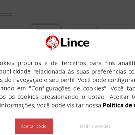
Previous
kies próprios e de terceiros para fins analít
Portão de segurança,
publicidade relacionada às suas preferências 
s de navegação e seu perfil. Você pode configurar
icando em "Configurações de cookies". Você 
Para atender às necessidades do carpinteiro d
dos os cookies pressionando o botão "Aceitar t
de fechaduras com o novo modelo 7932E-VE-N.
informações, você pode visitar nossa
Política de
Ao contrário das fechaduras convencionais, o
30
revestimento de cataforese preto que o torna à
para montagem em portas externas.
Aceitar todo
Definir cookies