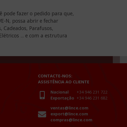
ê pode fazer o pedido para que,
-N, possa abrir e fechar
s, Cadeados, Parafusos,
létricos ... e com a estrutura
CONTACTE-NOS:
ASSISTÊNCIA AO CLIENTE
Nacional
+34 946 231 722
Exportação
+34 946 231 682
ventas@lince.com
export@lince.com
compras@lince.com