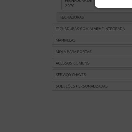
FECHADURA DE INTEMPÉRIES, MODEL
2970
FECHADURAS
FECHADURAS COM ALARME INTEGRADA
MANIVELAS
MOLA PARA PORTAS
ACESSOS COMUNS
SERVIÇO CHAVES
SOLUÇÕES PERSONALIZADAS