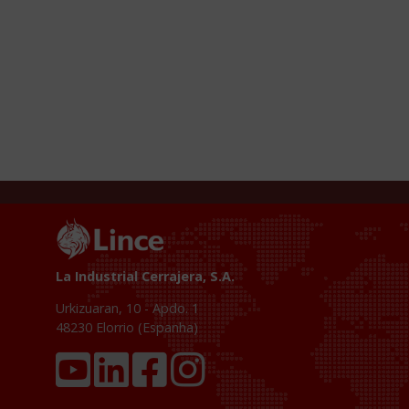
La Industrial Cerrajera, S.A.
Urkizuaran, 10 - Apdo. 1
48230
Elorrio (Espanha)