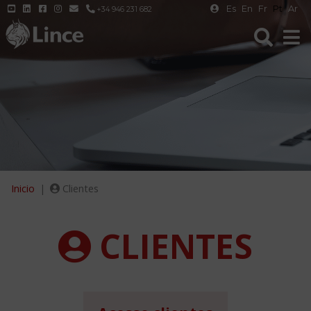
Es
En
Fr
Pt
Ar
+34 946 231 682
Inicio
Clientes
CLIENTES