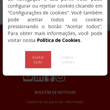
configurar ou rejeitar cookies clicando em
"Configurações de cookies". Você também
pode aceitar todos os cookies
pressionando o botão "Aceitar todos".
Para obter mais informações, você pode
visitar nossa
Política de Cookies
.
La Industrial Cerrajera, S.A.
Aceitar
Definir
Urkizuaran, 10 - Apdo. 1
todo
cookies
48230
Elorrio (Espanha)
BOLETÍM DE NOTICIAS
Cadastre-se para ser informado.