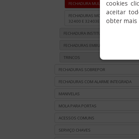
cookies cl
FECHADURA MULTIPONTO, SÉRIE 3H
aceitar to
FECHADURAS MONOPONTO, SÉRIES
obter mais 
32400 E 32403E
FECHADURA INSTITUCIONAL
FECHADURAS EMBUTIR TRADICIONAL
TRINCOS
FECHADURAS SOBREPOR
FECHADURAS COM ALARME INTEGRADA
MANIVELAS
MOLA PARA PORTAS
ACESSOS COMUNS
SERVIÇO CHAVES