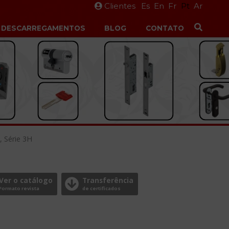
Clientes
Es
En
Fr
Pt
Ar
DESCARREGAMENTOS
BLOG
CONTATO
, Série 3H
Ver o catálogo
Transferência
Formato revista
de certificados