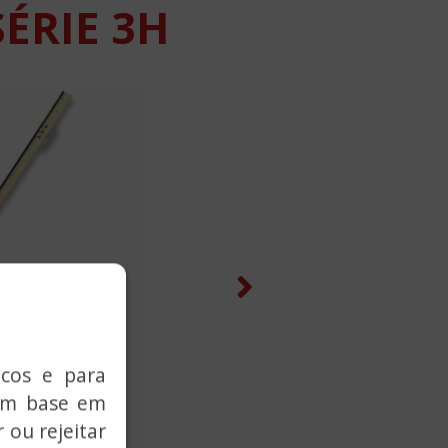
ÉRIE 3H
Next
icos e para
com base em
 ou rejeitar