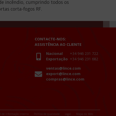
de incêndio, cumprindo todos os
rtas corta-fogos RF.
CONTACTE-NOS:
ASSISTÊNCIA AO CLIENTE
Nacional
+34 946 231 722
Exportação
+34 946 231 682
ventas@lince.com
export@lince.com
compras@lince.com
l de informação interno
Política de qualidade
Legal
Mapa da Web