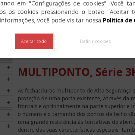
icando em "Configurações de cookies". Você 
dos os cookies pressionando o botão "Aceitar t
informações, você pode visitar nossa
Política de
Aceitar todo
Definir cookies
Previous
MULTIPONTO, Série 3
As fechasduras multiponto de Alta Segurança s
proteção de uma porta existente, através da m
frontais e opcionalmente na parte superior e i
o número e o tamanho dos pontos de fecho sã
uma grande resistência às tentativas de abert
dentro das suas características especiais, tam