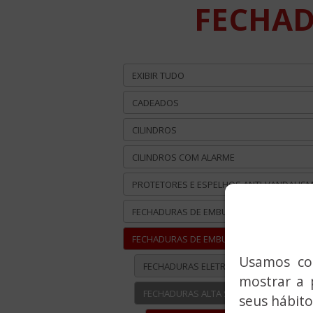
FECHAD
EXIBIR TUDO
CADEADOS
CILINDROS
CILINDROS COM ALARME
PROTETORES E ESPELHOS ANTI-VANDALIS
FECHADURAS DE EMBUTIR METÁLICAS
FECHADURAS DE EMBUTIR MADEIRA
Usamos coo
FECHADURAS ELETROMECÂNICAS
mostrar a 
FECHADURAS ALTA SEGURANÇA
seus hábito