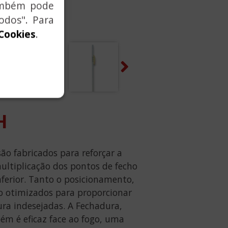
também pode
odos". Para
 Cookies
.
Next
H
ão fabricados para reforçar a
ultiplicação dos pontos de fecho
nferior. Tanto o posicionamento,
o otimizados para proporcionar
ura indesejadas. A Fechadura,
bém é eficaz face ao fogo, uma