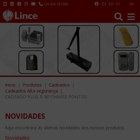
Es
En
Fr
Pt
Ar
+34 946 231 682
Inicio
Produtos
Cadeados
Cadeados Alta segurança
CADEADO PLUS R-90 CHAVES PONTOS
NOVIDADES
Aqui encontrara às últimas novidades dos nossos produtos.
Novidades