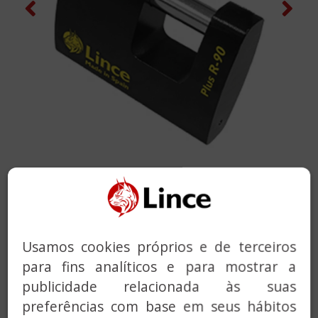
Previous
Next
Previous
Next
Usamos cookies próprios e de terceiros
para fins analíticos e para mostrar a
publicidade relacionada às suas
ALUQUETE PLUS R-90
preferências com base em seus hábitos