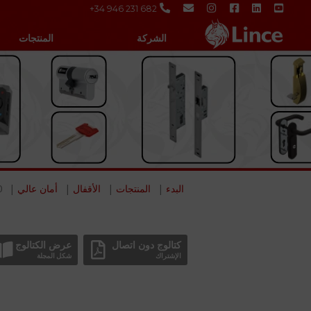
+34 946 231 682
الشركة
المنتجات
البدء
المنتجات
الأقفال
أمان عالي
0
كتالوج دون اتصال
عرض الكتالوج
الإشتراك
شكل المجلة