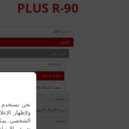
PLUS R-90
عرض الكل
الأقفال
أمان عالي
PLUS-A
PLUS R-90
متعدد النقاط P300
تقليدي
نحن نستخدم مل
سوء الأحوال الجوية
ولإظهار الإعل
الشخصي. يمكنك
خاصة
تعريف الارتبا