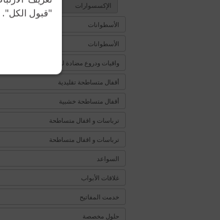
الإكسسوارات
"قبول الكل". 
الأسطوانات
الأسطوانات
واقيات ودروع مضادة للتخريب
أقفال متساطحة تقليدية
أقفال متساطحة خشبية
ترباسات و اقفال متساطحة
ترباسات و اقفال متساطحة
السواعد
غلاقات الأبواب
خدمت المفاتيح
حلول مخصصة