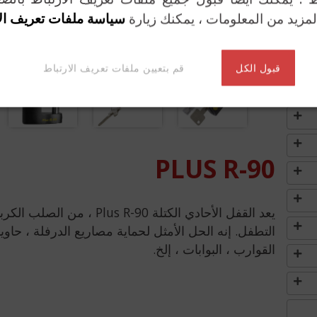
لمزيد من المعلومات ، يمكنك زيارة
سياسة ملفات تعريف ال
قبول الكل
قم بتعيين ملفات تعريف الارتباط
PLUS R-90
يعد القفل الأحادي الكتلة  R-90
التطفل. إنه الحل الأمثل لحماية مصاريع الدرفلة ، حاويا
القوارب ، البوابات ، إلخ.