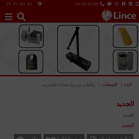
Ar
Pt
Fr
En
Es
+34 946 231 682
البدء
المنتجات
واقيات ودروع مضادة للتخريب
الجديد
الجديد
الجديد
كتالوج دون اتصال
عرض الكتالوج
حمِّل