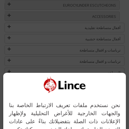
EUROCYLINDER ESCUTCHEONS
ACCESSORIES
أقفال متساطحة تقليدية
أقفال متساطحة خشبية
ترباسات و اقفال متساطحة
ترباسات و اقفال متساطحة
السواعد
غلاقات الأبواب
خدمت المفاتيح
نحن نستخدم ملفات تعريف الارتباط الخاصة بنا
حلول مخصصة
والجهات الخارجية للأغراض التحليلية ولإظهار
HANDLE &
الإعلانات ذات الصلة بتفضيلاتك بناءً على عادات