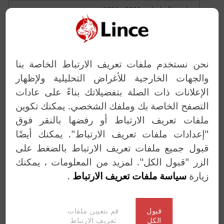
تقليدية، السلسلتين 3930 و 2930
الرتاجات
ترباسات و اقفال متساطحة
نحن نستخدم ملفات تعريف الارتباط الخاصة بنا
السواعد
والجهات الخارجية للأغراض التحليلية ولإظهار
غلاقات الأبواب
الإعلانات ذات الصلة بتفضيلاتك بناءً على عادات
التصفح الخاصة بك وملفك الشخصي. يمكنك تكوين
خدمت المفاتيح
ملفات تعريف الارتباط أو رفضها بالنقر فوق
حلول مخصصة
"إعدادات ملفات تعريف الارتباط". يمكنك أيضًا
قبول جميع ملفات تعريف الارتباط بالضغط على
الزر "قبول الكل". لمزيد من المعلومات ، يمكنك
زيارة
سياسة ملفات تعريف الارتباط
.
قبول
قم بتعيين ملفات
الكل
تعريف الارتباط
Previous
Next