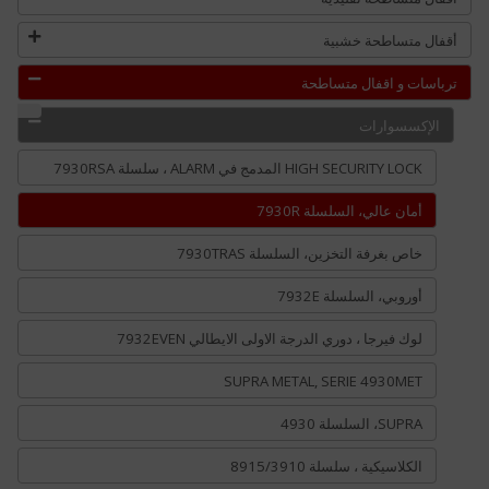
أقفال متساطحة خشبية
ترباسات و اقفال متساطحة
الإكسسوارات
HIGH SECURITY LOCK المدمج في ALARM ، سلسلة 7930RSA
أمان عالي، السلسلة 7930R
خاص بغرفة التخزين، السلسلة 7930TRAS
أوروبي، السلسلة 7932E
لوك فيرجا ، دوري الدرجة الاولى الايطالي 7932EVEN
SUPRA METAL, SERIE 4930MET
SUPRA، السلسلة 4930
الكلاسيكية ، سلسلة 8915/3910