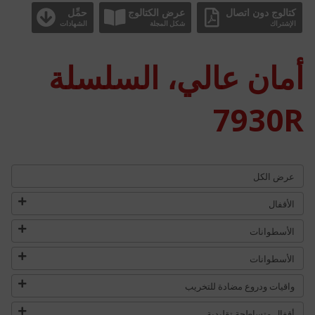
كتالوج دون اتصال
عرض الكتالوج
حمِّل
الإشتراك
شكل المجلة
الشهادات
أمان عالي، السلسلة
7930R
عرض الكل
الأقفال
الأسطوانات
الأسطوانات
واقيات ودروع مضادة للتخريب
أقفال متساطحة تقليدية