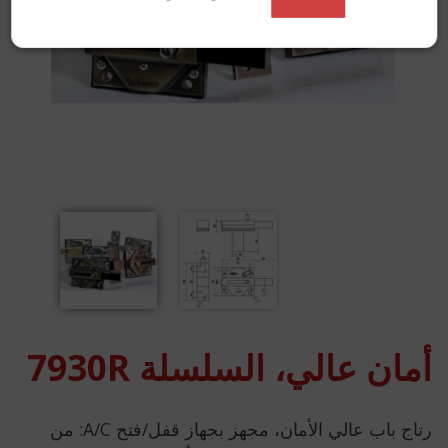
أمان عالي، السلسلة 7930R
رتاج باب عالي الأمان، مجهز بجهاز قفل/فتح A/C: من