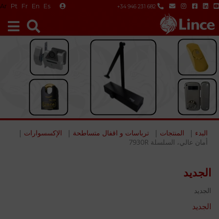
Ar
Pt
Fr
En
Es
+34 946 231 682
البدء
المنتجات
ترباسات و اقفال متساطحة
الإكسسوارات
أمان عالي، السلسلة 7930R
الجديد
الجديد
الجديد