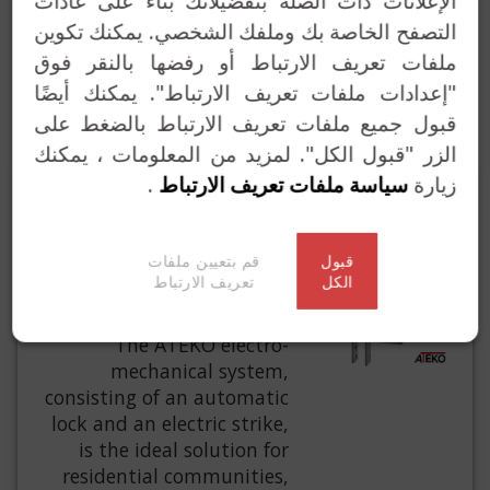
الإعلانات ذات الصلة بتفضيلاتك بناءً على عادات
التصفح الخاصة بك وملفك الشخصي. يمكنك تكوين
غلاقات الأبواب
ملفات تعريف الارتباط أو رفضها بالنقر فوق
خدمت المفاتيح
"إعدادات ملفات تعريف الارتباط". يمكنك أيضًا
قبول جميع ملفات تعريف الارتباط بالضغط على
حلول مخصصة
الزر "قبول الكل". لمزيد من المعلومات ، يمكنك
زيارة
سياسة ملفات تعريف الارتباط
.
MECHANICAL
LOCK + ELECTRIC
قبول
قم بتعيين ملفات
STRIKE, ATEKO
الكل
تعريف الارتباط
5703TE
The ATEKO electro-
mechanical system,
consisting of an automatic
lock and an electric strike,
is the ideal solution for
residential communities,