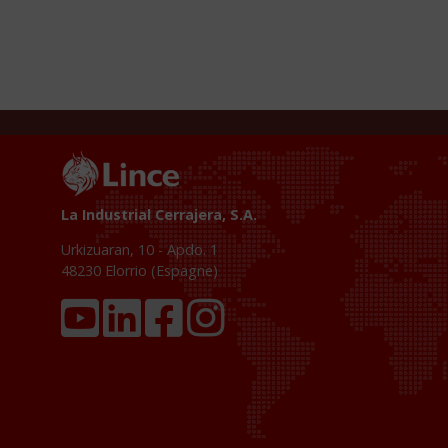
La Industrial Cerrajera, S.A.
Urkizuaran, 10 - Apdo. 1
48230
Elorrio (Espagne)