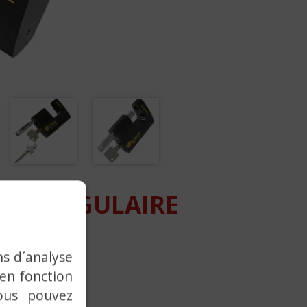
RECTANGULAIRE
ité
ns d´analyse
 en fonction
ous pouvez