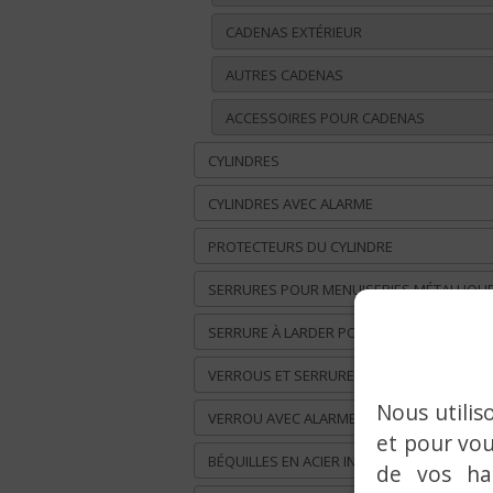
CADENAS EXTÉRIEUR
AUTRES CADENAS
ACCESSOIRES POUR CADENAS
CYLINDRES
CYLINDRES AVEC ALARME
PROTECTEURS DU CYLINDRE
SERRURES POUR MENUISERIES MÉTALLIQU
SERRURE À LARDER PORTE EN BOIS
VERROUS ET SERRURES EN APPLIQUE
Nous utilis
VERROU AVEC ALARME INTÉGRÉE
et pour vou
BÉQUILLES EN ACIER INOX
de vos ha