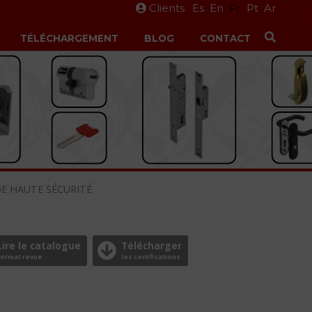
Clients
Es
En
Fr
Pt
Ar
TÉLÉCHARGEMENT
BLOG
CONTACT
DE HAUTE SÉCURITÉ
Lire le catalogue
Télécharger
Format revue
les certifications