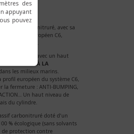
amètres des
 en appuyant
vous pouvez
er massif carbonitruré, avec sa
dre à profil européen C6,
ce à l'intrusion.
temps. Fabriqué avec un haut
e RÉSISTENCE À LA
 dans les milieux marins.
à profil européen du système C6,
er la fermeture : ANTI-BUMPING,
TION... Un haut niveau de
iais du cylindre.
assif carbonitruré doté d'un
100 % écologique (sans solvants
e de protection contre