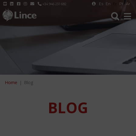
Es
En
Fr
Pt
Ar
+34 946 231 682
Home
Blog
BLOG