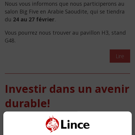
Nous vous informons que nous participerons au
salon Big Five en Arabie Saoudite, qui se tiendra
du
24 au 27 février
.
Vous pourrez nous trouver au pavillon H3, stand
G48.
Lire
Investir dans un avenir
durable!