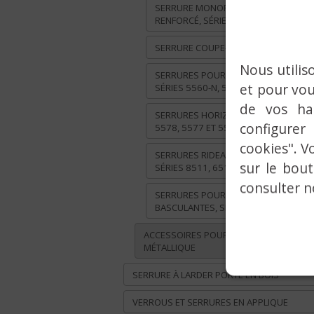
SERRURE MONOPOINT PÊNE CROCHE
RENFORCÉ, SÉRIES 5590 ET 5580
SERRURE COUPE-FEU, SÉRIE 7770
Nous utilis
SERRURES POUR PROFILES ÉTROITS,
et pour vou
SÉRIES 5560-N, 5550-N ET 5550
de vos ha
SERRURES HORIZONTALES, SÉRIES
configurer
5578, 5577 ET 5557
cookies". V
SERRURES RIDEAUX MÉTALLIQUES,
sur le bou
SÉRIES 8511, 6511 ET 5511
consulter 
SERRURES POUR PORTES
BASCULANTES, SÉRIE 5512
ACCESSOIRES POUR MENUISERIE
MÉTALLIQUE
SERRURE À LARDER PORTE EN BOIS
VERROUS ET SERRURES EN APPLIQUE