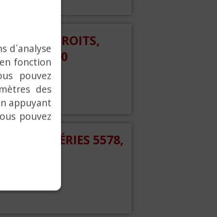
OFILES ÉTROITS,
ns d´analyse
50-N ET 5550
 en fonction
ous pouvez
ts.
amètres des
 en appuyant
vous pouvez
TALES, SÉRIES 5578,
s.