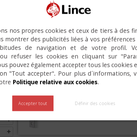
T
SERRURES POUR PR
ons nos propres cookies et ceux de tiers à des fi
SÉRIES 5560-N, 55
s montrer des publicités liées à vos préférences
bitudes de navigation et de votre profil. V
Serrures pour profiles étroi
 ou refuser les cookies en cliquant sur "Par
ous pouvez également accepter tous les cookies
ton "Tout accepter". Pour plus d´informations, 
notre
Politique relative aux cookies
.
SERRURES HORIZON
5577 ET 5557
Accepter tout
Définir des cookies
Serrures pour profiles socle