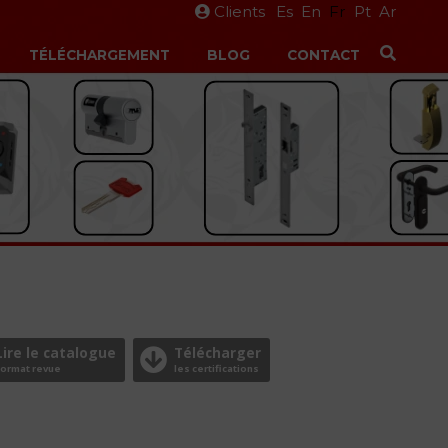
Clients
Es
En
Fr
Pt
Ar
TÉLÉCHARGEMENT
BLOG
CONTACT
Lire le catalogue
Télécharger
Format revue
les certifications