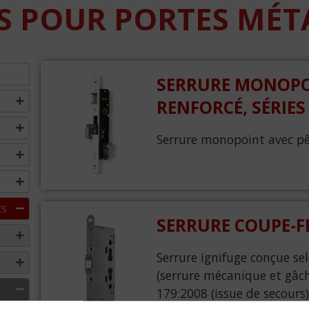
S POUR PORTES MÉT
SERRURE MONOPO
RENFORCÉ, SÉRIES 
Serrure monopoint avec pê
ES
SERRURE COUPE-FE
Serrure ignifuge conçue s
(serrure mécanique et gâ
179:2008 (issue de secours)