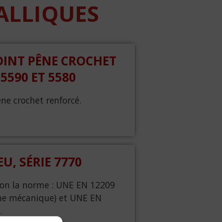
ALLIQUES
INT PÊNE CROCHET
5590 ET 5580
ne crochet renforcé.
U, SÉRIE 7770
elon la norme : UNE EN 12209
che mécanique) et UNE EN
.