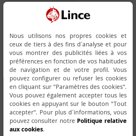
VERROUS ET SERRURES EN APPLIQUE
VERROU AVEC ALARME INTÉGRÉE
BÉQUILLES EN ACIER INOX
Nous utilisons nos propres cookies et
ceux de tiers à des fins d´analyse et pour
FERME-PORTES
vous montrer des publicités liées à vos
SERVICE CLEFS ET ORGANIGRAMMES
préférences en fonction de vos habitudes
SOLUTIONS PERSONNALISÉES
de navigation et de votre profil. Vous
pouvez configurer ou refuser les cookies
en cliquant sur "Paramètres des cookies".
Vous pouvez également accepter tous les
cookies en appuyant sur le bouton "Tout
accepter". Pour plus d´informations, vous
pouvez consulter notre
Politique relative
Previous
Next
aux cookies
.