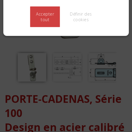
Accepter
Définir des
tout
cookies
PORTE-CADENAS, Série
100
Design en acier calibré