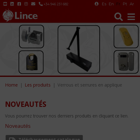
Es
En
Fr
Pt
Ar
+34 946 231 682
Home
Les produits
Verrous et serrures en applique
NOVEAUTÉS
Vous pourrez trouver nos derniers produits en cliquant ce lien.
Noveautés
Téléchargement catalogue