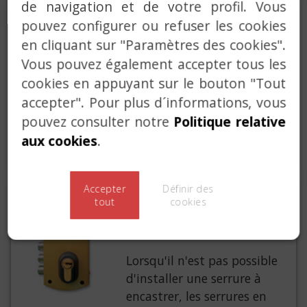
de navigation et de votre profil. Vous
VERROUS
pouvez configurer ou refuser les cookies
en cliquant sur "Paramètres des cookies".
Depuis toujours, les verrous
Vous pouvez également accepter tous les
LINCE sont une référence
cookies en appuyant sur le bouton "Tout
dans la sécurité
accepter". Pour plus d´informations, vous
supplémentaire afin de
pouvez consulter notre
Politique relative
protéger tout ce que nous
aux cookies
.
apprécions le plus.
Accepter
Définir des
SERRURES EN
tout
cookies
APPLIQUE
Lorsqu'il n'est pas possible
d'installer une serrure à
encastrer, les serrures en