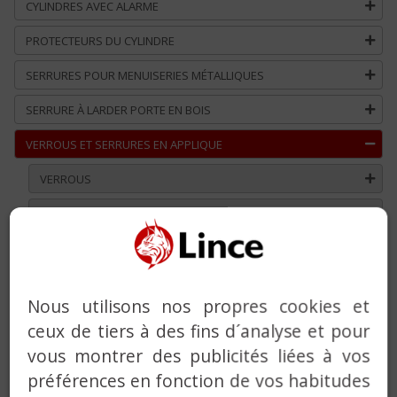
CYLINDRES AVEC ALARME
PROTECTEURS DU CYLINDRE
SERRURES POUR MENUISERIES MÉTALLIQUES
SERRURE À LARDER PORTE EN BOIS
VERROUS ET SERRURES EN APPLIQUE
VERROUS
SERRURES EN APPLIQUE
VERROU AVEC ALARME INTÉGRÉE
BÉQUILLES EN ACIER INOX
Nous utilisons nos propres cookies et
FERME-PORTES
ceux de tiers à des fins d´analyse et pour
SERVICE CLEFS ET ORGANIGRAMMES
vous montrer des publicités liées à vos
préférences en fonction de vos habitudes
SOLUTIONS PERSONNALISÉES