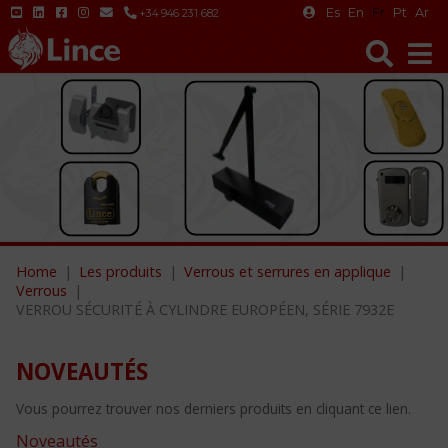
Es
En
Fr
Pt
Ar
+34 946 231 682
Home
Les produits
Verrous et serrures en applique
Verrous
VERROU SÉCURITÉ À CYLINDRE EUROPÉEN, SÉRIE 7932E
NOVEAUTÉS
Vous pourrez trouver nos derniers produits en cliquant ce lien.
Noveautés