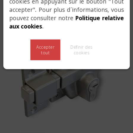
cookies en appuyant sur le bouton "Tout
SERVICE CLEFS ET ORGANIGRAMMES
accepter". Pour plus d´informations, vous
SOLUTIONS PERSONNALISÉES
pouvez consulter notre
Politique relative
aux cookies
.
Accepter
Définir des
tout
cookies
Previous
Next