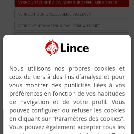
VERROU SÉCURITÉ À CYLINDRE EUROPÉEN, SÉRIE 7932E
VERROU POUR GRILLES, SÉRIE 7932EVEN
VERROU SUPRA METAL & PVC, SÉRIE 4930MET
VERROU SUPRA, SÉRIE 4930
VERROU TRADITIONNEL, SÉRIES 3910 / 8915
VERROU TRADITIONNEL, SÉRIES 2930 / 3930
Nous utilisons nos propres cookies et
VERROU 2970 CONÇU POUR UNE UTILISATION EN
ceux de tiers à des fins d´analyse et pour
EXTÉRIEUR
vous montrer des publicités liées à vos
SERRURES EN APPLIQUE
préférences en fonction de vos habitudes
de navigation et de votre profil. Vous
VERROU AVEC ALARME INTÉGRÉE
pouvez configurer ou refuser les cookies
BÉQUILLES EN ACIER INOX
en cliquant sur "Paramètres des cookies".
FERME-PORTES
Vous pouvez également accepter tous les