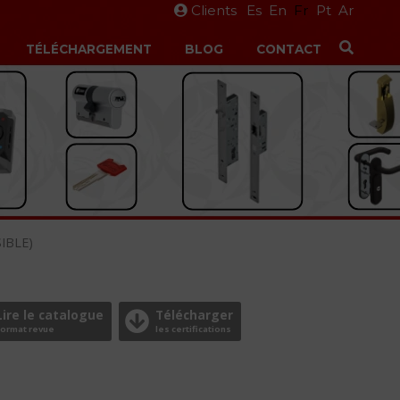
Clients
Es
En
Fr
Pt
Ar
TÉLÉCHARGEMENT
BLOG
CONTACT
IBLE)
Lire le catalogue
Télécharger
Format revue
les certifications