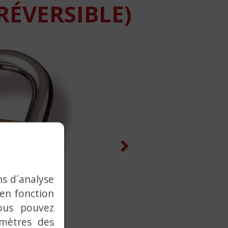
RÉVERSIBLE)
Next
ns d´analyse
 en fonction
ous pouvez
amètres des