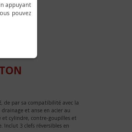
 en appuyant
vous pouvez
ITON
E
, de par sa compatibilité avec la
de drainage et anse en acier au
et cylindre, contre-goupilles et
. Inclut 3 clefs réversibles en