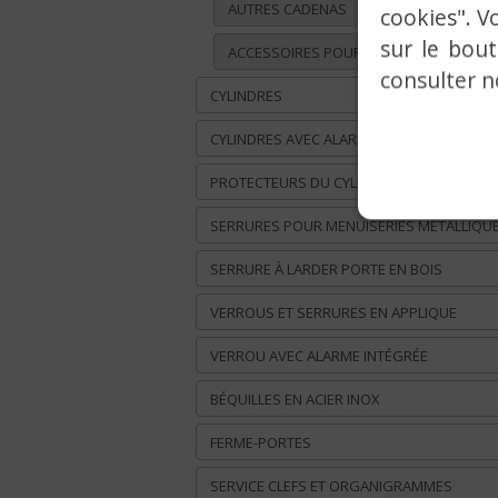
AUTRES CADENAS
cookies". V
sur le bou
ACCESSOIRES POUR CADENAS
consulter 
CYLINDRES
CYLINDRES AVEC ALARME
PROTECTEURS DU CYLINDRE
SERRURES POUR MENUISERIES MÉTALLIQU
SERRURE À LARDER PORTE EN BOIS
VERROUS ET SERRURES EN APPLIQUE
VERROU AVEC ALARME INTÉGRÉE
BÉQUILLES EN ACIER INOX
FERME-PORTES
SERVICE CLEFS ET ORGANIGRAMMES