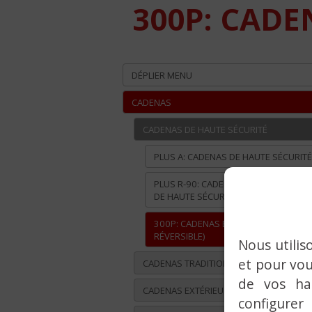
300P: CADE
DÉPLIER MENU
CADENAS
CADENAS DE HAUTE SÉCURITÉ
PLUS A: CADENAS DE HAUTE SÉCURITÉ
PLUS R-90: CADENAS RECTANGULAIRE
DE HAUTE SÉCURITÉ
300P: CADENAS EN LAITON (CLÉ
RÉVERSIBLE)
Nous utilis
et pour vou
CADENAS TRADITIONNELS
de vos ha
CADENAS EXTÉRIEUR
configurer