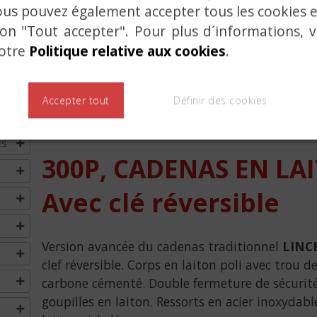
ous pouvez également accepter tous les cookies
ton "Tout accepter". Pour plus d´informations, 
notre
Politique relative aux cookies
.
Accepter tout
Définir des cookies
ES
300P, CADENAS EN LA
Avec clé réversible
Version avancée du cadenas traditionnel
LINC
clef réversible. Corps en laiton poli avec trou 
carbone cémenté. Double fermeture de sécurité 
goupilles en laiton. Ressorts en acier inoxydable