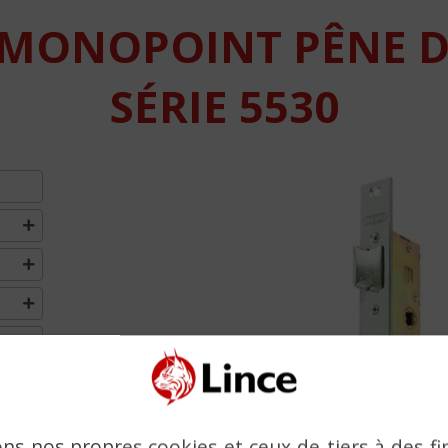
 MONOPOINT PÊNE 
SÉRIE 5530
ES
Previous
ons nos propres cookies et ceux de tiers à des fi