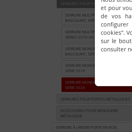
SERRURES POUR PORTES EN ALUMINIUM
et pour vou
de vos ha
SERRURE MULTIPOINT PÊNE
BASCULANT, SÉRIES 5920-3H
configurer
cookies". V
SERRURE MULTIPOINT PÊNE CROCHET
SÉRIES 5570-3H
sur le bou
consulter 
SERRURE MONOPOINT PÊNE
BASCULANT, SÉRIES 5920E
SERRURE MONOPOINT PÊNE CROCHET
SÉRIE 5570
SERRURE MONOPOINT PÊNE DORMAN
SÉRIE 5530
SERRURES POUR PORTES MÉTALLIQUES
ACCESSOIRES POUR MENUISERIE
MÉTALLIQUE
SERRURE À LARDER PORTE EN BOIS