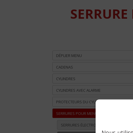
SERRURE
DÉPLIER MENU
CADENAS
CYLINDRES
CYLINDRES AVEC ALARME
PROTECTEURS DU CYLINDRE
SERRURES POUR MENUISERIES MÉTALLIQU
SERRURES ÉLECTROMÉCANIQUES
Nous utilis