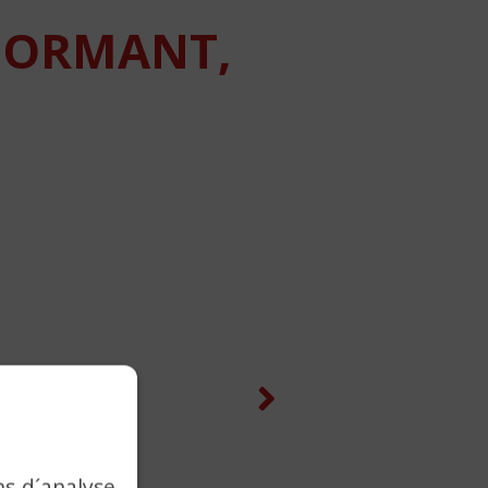
DORMANT,
Next
ns d´analyse