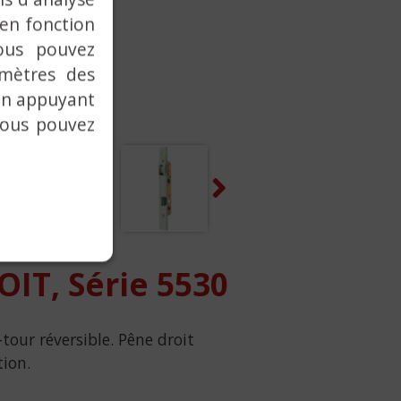
 en fonction
ous pouvez
amètres des
 en appuyant
vous pouvez
Next
T, Série 5530
tour réversible. Pêne droit
tion.