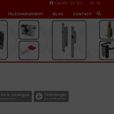
Clients
Es
En
Fr
Pt
Ar
TÉLÉCHARGEMENT
BLOG
CONTACT
Lire le catalogue
Télécharger
Format revue
les certifications