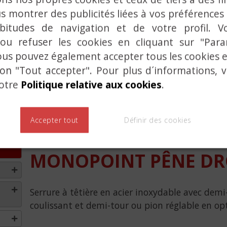
s montrer des publicités liées à vos préférences
bitudes de navigation et de votre profil. V
 ou refuser les cookies en cliquant sur "Par
ous pouvez également accepter tous les cookies
,
ton "Tout accepter". Pour plus d´informations, 
notre
Politique relative aux cookies
.
,
Accepter tout
Définir des cookies
Previous
T,
MONOPOINT PÊNE DROI
Serrure à têtière en acier inoxydable avec demi-
coulissant et demi-tour ou pion réglable en op