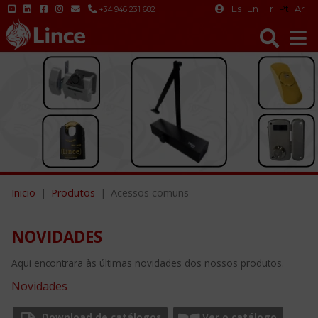
Es
En
Fr
Pt
Ar
+34 946 231 682
Inicio
Produtos
Acessos comuns
NOVIDADES
Aqui encontrara às últimas novidades dos nossos produtos.
Novidades
Download de catálogos
Ver o catálogo