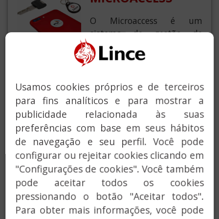
O Microaccess é um
sistema de gestão de
acessos e portões
comunitários baseado na
tecnologia NFC que
melhora a segurança e a
Usamos cookies próprios e de terceiros
comodidade do acesso aos
para fins analíticos e para mostrar a
edifícios.
publicidade relacionada às suas
preferências com base em seus hábitos
É muito fácil de instalar e
de navegação e seu perfil. Você pode
as suas chaves têm um
configurar ou rejeitar cookies clicando em
sistema anti-cópia para
"Configurações de cookies". Você também
máxima segurança.
pode aceitar todos os cookies
A sua instalação é feita em
pressionando o botão "Aceitar todos".
poucos minutos,
Para obter mais informações, você pode
integrando-se no sistema