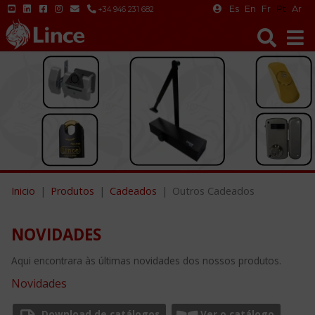
Es
En
Fr
Pt
Ar
+34 946 231 682
Inicio
Produtos
Cadeados
Outros Cadeados
NOVIDADES
Aqui encontrara às últimas novidades dos nossos produtos.
Novidades
Download de catálogos
Ver o catálogo