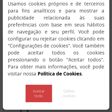
Usamos cookies próprios e de terceiros
Aluquetes em latão de
para fins analíticos e para mostrar a
combinação reprogramável
(3 ou 4 seletores).
publicidade relacionada às suas
preferências com base em seus hábitos
de navegação e seu perfil. Você pode
CADEADO COM
configurar ou rejeitar cookies clicando em
COMBINAÇÃO
"Configurações de cookies". Você também
pode aceitar todos os cookies
ÁLUMINIO CORES
pressionando o botão "Aceitar todos".
Aluquetes de combinação
Para obter mais informações, você pode
em alumínio em diferentes
visitar nossa
Política de Cookies
.
cores (azul, vermelho e
verde).
Aceitar
Definir
todo
cookies
CADEADO TSA