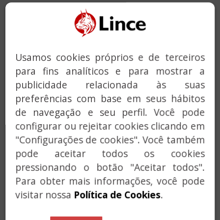
Usamos cookies próprios e de terceiros
Previous
Next
para fins analíticos e para mostrar a
publicidade relacionada às suas
preferências com base em seus hábitos
de navegação e seu perfil. Você pode
ESCUDO + PUXADOR -
configurar ou rejeitar cookies clicando em
"Configurações de cookies". Você também
SCUTUM RF KIT
pode aceitar todos os cookies
pressionando o botão "Aceitar todos".
A solução ideal para o reforço das portes des
Para obter mais informações, você pode
arrumos e das portas corta-fogo RF.
visitar nossa
Política de Cookies
.
O KIT SCUTUM RF só é adequado para instalação