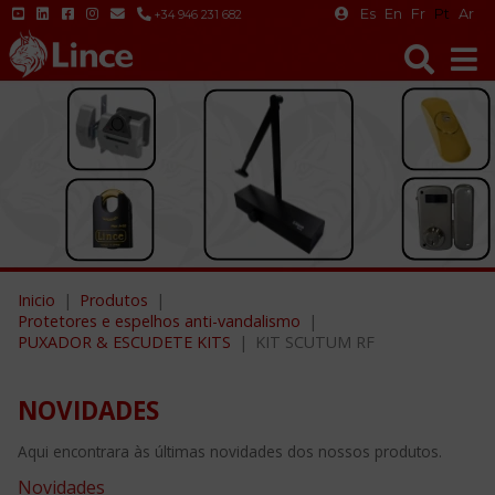
Es
En
Fr
Pt
Ar
+34 946 231 682
Inicio
Produtos
Protetores e espelhos anti-vandalismo
PUXADOR & ESCUDETE KITS
KIT SCUTUM RF
NOVIDADES
Aqui encontrara às últimas novidades dos nossos produtos.
Novidades