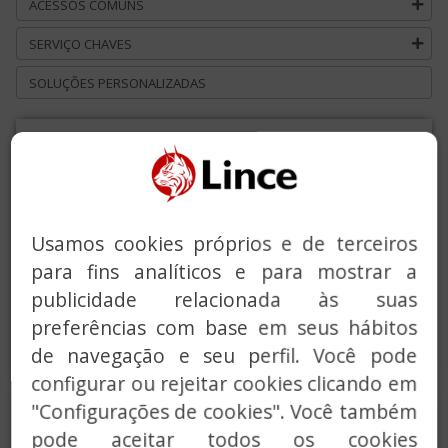
ACESSOS COMUNS
SERVIÇO CHAVES
SOLUÇÕES PERSONALIZADAS
FECHADURA
SEGURANÇA, SÉRIE
35257
Usamos cookies próprios e de terceiros
Fechadura de sobrepor de
para fins analíticos e para mostrar a
segurança equipada com
publicidade relacionada às suas
cilindro de perfil europeu
preferências com base em seus hábitos
(C2).
de navegação e seu perfil. Você pode
configurar ou rejeitar cookies clicando em
"Configurações de cookies". Você também
FECHADURA
pode aceitar todos os cookies