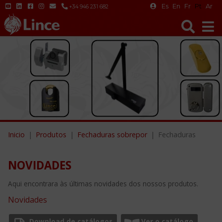
Es
En
Fr
Pt
Ar
+34 946 231 682
Inicio
Produtos
Fechaduras sobrepor
Fechaduras
NOVIDADES
Aqui encontrara às últimas novidades dos nossos produtos.
Novidades
Download de catálogos
Ver o catálogo