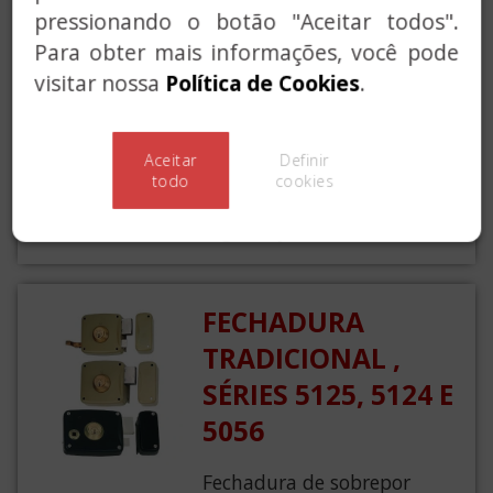
TRADICIONAL,
pressionando o botão "Aceitar todos".
SÉRIES 7125, 7124 E
Para obter mais informações, você pode
7056 (CHAVE
visitar nossa
Política de Cookies
.
MULTIPONTO)
Aceitar
Definir
Fechadura de sobrepor
todo
cookies
tradicional de chave
segurança.
FECHADURA
TRADICIONAL ,
SÉRIES 5125, 5124 E
5056
Fechadura de sobrepor