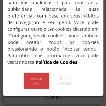
MOLA PARA PORTAS
para fins analíticos e para mostrar a
publicidade relacionada às suas
ACESSOS COMUNS
preferências com base em seus hábitos
SERVIÇO CHAVES
de navegação e seu perfil. Você pode
configurar ou rejeitar cookies clicando em
SOLUÇÕES PERSONALIZADAS
"Configurações de cookies". Você também
pode aceitar todos os cookies
FECHADURAS TOP,
pressionando o botão "Aceitar todos".
SÉRIES 5890 ET
Para obter mais informações, você pode
5880
visitar nossa
Política de Cookies
.
As fechaduras TOP
constituem uma série de
Aceitar
Definir
todo
cookies
gama alta em caixa
fechada. Entre eixos
47,5mm.