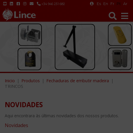
Es
En
Fr
Pt
Ar
+34 946 231 682
Inicio
Produtos
Fechaduras de embutir madeira
TRINCOS
NOVIDADES
Aqui encontrara às últimas novidades dos nossos produtos.
Novidades