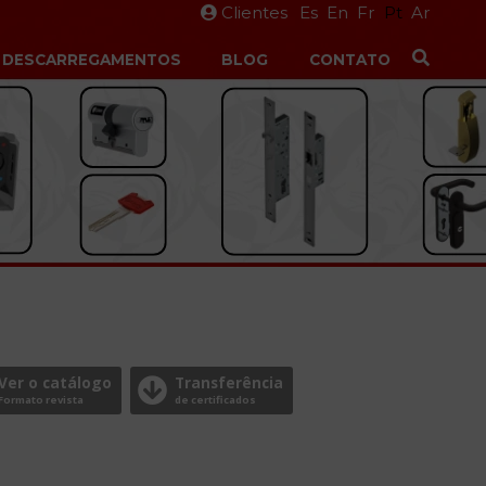
Clientes
Es
En
Fr
Pt
Ar
DESCARREGAMENTOS
BLOG
CONTATO
Ver o catálogo
Transferência
Formato revista
de certificados