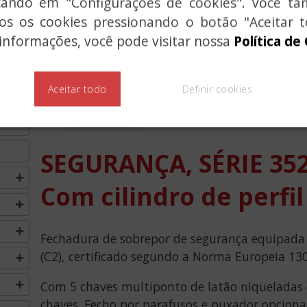
icando em "Configurações de cookies". Você 
dos os cookies pressionando o botão "Aceitar t
7
informações, você pode visitar nossa
Política de
Aceitar todo
Definir cookies
SEGURANÇA, SÉRIE 35
Com cilindro de perfi
Fechadura de sobrepor de segurança equipada c
(C2), certificado segundo a Norma Europeia 13
Com 5 chaves multiponto de latão niqueladas e
chaves. Fecho por parafusos e puxador opcion