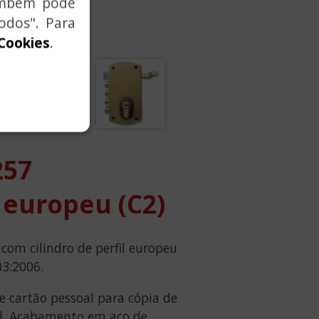
também pode
odos". Para
 Cookies
.
257
l europeu (C2)
om cilindro de perfil europeu
03:2006.
 cartão pessoal para cópia de
al. Acabamento em aço de