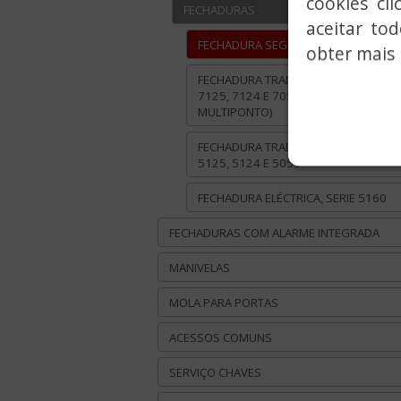
cookies cl
FECHADURAS
aceitar to
FECHADURA SEGURANÇA, SÉRIE 3525
obter mais 
FECHADURA TRADICIONAL, SÉRIES
7125, 7124 E 7056 (CHAVE
MULTIPONTO)
FECHADURA TRADICIONAL , SÉRIES
5125, 5124 E 5056
FECHADURA ELÉCTRICA, SERIE 5160
FECHADURAS COM ALARME INTEGRADA
MANIVELAS
MOLA PARA PORTAS
ACESSOS COMUNS
SERVIÇO CHAVES