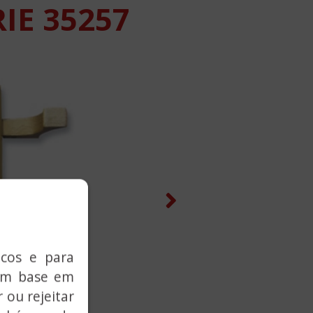
IE 35257
Next
icos e para
com base em
 ou rejeitar