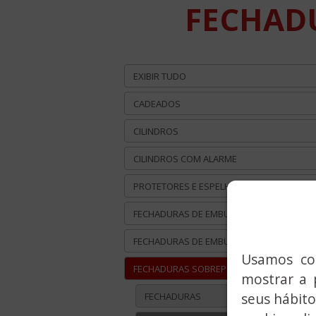
FECHADU
EXIBIR TUDO
CADEADOS
CILINDROS
CILINDROS COM ALARME
PROTETORES E ESPELHOS ANTI-VANDALIS
FECHADURAS DE EMBUTIR METÁLICAS
FECHADURAS DE EMBUTIR MADEIRA
Usamos coo
FECHADURAS SOBREPOR
mostrar a 
FECHADURAS
seus hábito