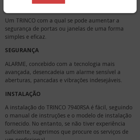
um ALARME.
Um TRINCO com a qual se pode aumentar a
segurança de portas ou janelas de uma forma
simples e eficaz.
SEGURANÇA
ALARME, concebido com a tecnologia mais
avançada, desencadeia um alarme sensível a
aberturas, pancadas e vibrações indesejáveis.
INSTALAÇÃO
A instalação do TRINCO 7940RSA é fácil, seguindo
o manual de instruções e o modelo de instalação
fornecido. No entanto, se não tiver experiência
suficiente, sugerimos que procure os serviços de
um profissional.