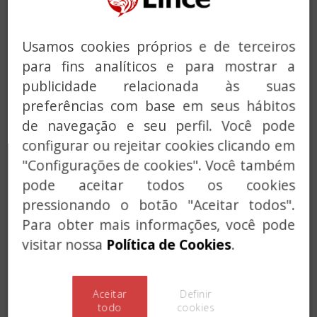
Usamos cookies próprios e de terceiros
para fins analíticos e para mostrar a
publicidade relacionada às suas
preferências com base em seus hábitos
de navegação e seu perfil. Você pode
configurar ou rejeitar cookies clicando em
"Configurações de cookies". Você também
Previous
Next
pode aceitar todos os cookies
pressionando o botão "Aceitar todos".
Para obter mais informações, você pode
Trinco com alarme,
visitar nossa
Política de Cookies
.
série 7940RSA
Aceitar
Definir
todo
cookies
É um trinco de botão sem chave, equipado com