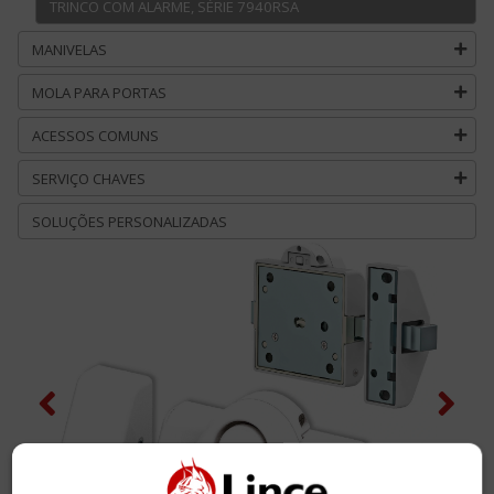
TRINCO COM ALARME, SÉRIE 7940RSA
MANIVELAS
MOLA PARA PORTAS
ACESSOS COMUNS
SERVIÇO CHAVES
SOLUÇÕES PERSONALIZADAS
Previous
Next