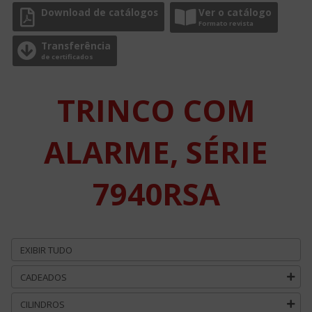
Download de catálogos
Ver o catálogo
Formato revista
Transferência
de certificados
TRINCO COM
ALARME, SÉRIE
7940RSA
EXIBIR TUDO
CADEADOS
CILINDROS