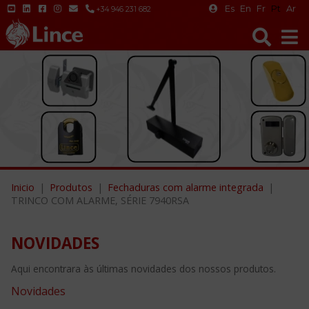
Es
En
Fr
Pt
Ar
+34 946 231 682
Inicio
Produtos
Fechaduras com alarme integrada
TRINCO COM ALARME, SÉRIE 7940RSA
NOVIDADES
Aqui encontrara às últimas novidades dos nossos produtos.
Novidades