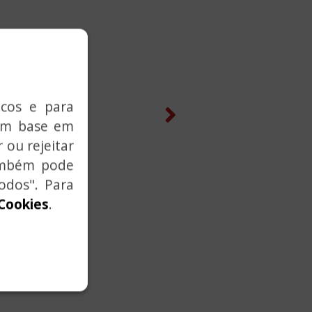
icos e para
com base em
Next
 ou rejeitar
também pode
odos". Para
 Cookies
.