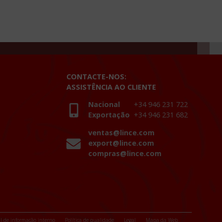
CONTACTE-NOS:
ASSISTÊNCIA AO CLIENTE
Nacional
+34 946 231 722
Exportação
+34 946 231 682
ventas@lince.com
export@lince.com
compras@lince.com
l de informação interno
Política de qualidade
Legal
Mapa da Web