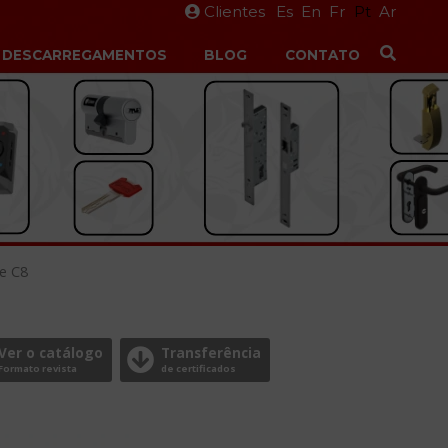
Clientes
Es
En
Fr
Pt
Ar
DESCARREGAMENTOS
BLOG
CONTATO
ie C8
Ver o catálogo
Transferência
Formato revista
de certificados