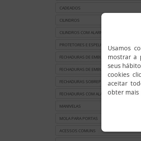
CADEADOS
CILINDROS
CILINDROS COM ALARME
PROTETORES E ESPELHOS ANTI-VANDALIS
Usamos coo
mostrar a 
FECHADURAS DE EMBUTIR METÁLICAS
seus hábito
FECHADURAS DE EMBUTIR MADEIRA
cookies cl
FECHADURAS SOBREPOR
aceitar to
obter mais 
FECHADURAS COM ALARME INTEGRADA
MANIVELAS
MOLA PARA PORTAS
ACESSOS COMUNS