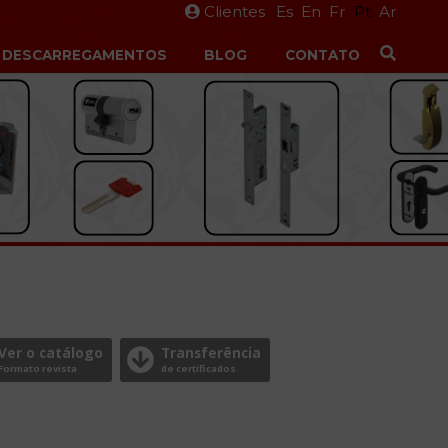
Clientes
Es
En
Fr
Pt
Ar
DESCARREGAMENTOS
BLOG
CONTATO
Ver o catálogo
Transferência
Formato revista
de certificados