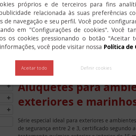
kies próprios e de terceiros para fins analít
publicidade relacionada às suas preferências 
MO
s de navegação e seu perfil. Você pode configurar
icando em "Configurações de cookies". Você 
dos os cookies pressionando o botão "Aceitar t
informações, você pode visitar nossa
Política de
Aceitar todo
Definir cookies
CADEADOS NÁUTICOS, 
Aluquetes para ambi
exteriores e marinho
Série especial ideal para exteriores e ambient
de segurança entre 2 e 3, certificado segund
tratamento químico exterior e interior de 15 m