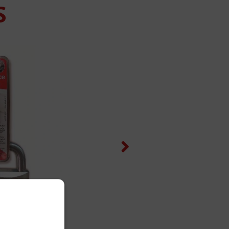
S
Next