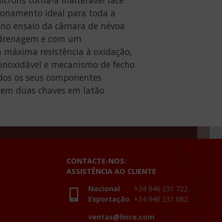
cionamento ideal para toda a
s no ensaio da câmara de névoa
e drenagem e com um
a máxima resistência à oxidação,
 inoxidável e mecanismo de fecho
odos os seus componentes
cluem duas chaves em latão
CONTACTE-NOS:
ASSISTÊNCIA AO CLIENTE
Nacional
+34 946 231 722
Exportação
+34 946 231 682
ventas@lince.com