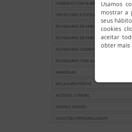
Usamos coo
CILINDROS COM ALARME
mostrar a 
PROTETORES E ESPELHOS ANTI-VANDALIS
seus hábito
FECHADURAS DE EMBUTIR METÁLICAS
cookies cl
aceitar to
FECHADURAS DE EMBUTIR MADEIRA
obter mais 
FECHADURAS SOBREPOR
FECHADURAS COM ALARME INTEGRADA
MANIVELAS
MOLA PARA PORTAS
ACESSOS COMUNS
SERVIÇO CHAVES
SOLUÇÕES PERSONALIZADAS