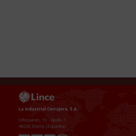
La Industrial Cerrajera, S.A.
Urkizuaran, 10 - Apdo. 1
48230
Elorrio (Espanha)