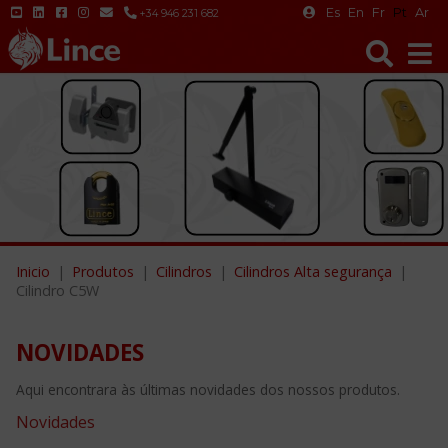
Es
En
Fr
Pt
Ar
+34 946 231 682
Inicio
Produtos
Cilindros
Cilindros Alta segurança
Cilindro C5W
NOVIDADES
Aqui encontrara às últimas novidades dos nossos produtos.
Novidades