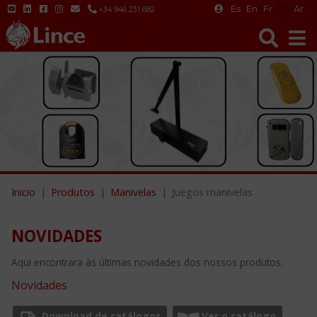
Es
En
Fr
Pt
Ar
+34 946 231 682
Inicio
Produtos
Manivelas
Juegos manivelas
NOVIDADES
Aqui encontrara às últimas novidades dos nossos produtos.
Novidades
Download de catálogos
Ver o catálogo