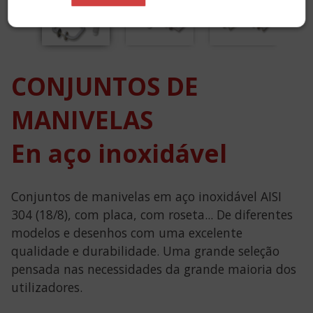
Previous
Next
CONJUNTOS DE
MANIVELAS
En aço inoxidável
Conjuntos de manivelas em aço inoxidável AISI
304 (18/8), com placa, com roseta... De diferentes
modelos e desenhos com uma excelente
qualidade e durabilidade. Uma grande seleção
pensada nas necessidades da grande maioria dos
utilizadores.