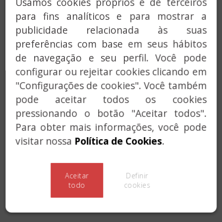
Usamos cookies próprios e de terceiros
SERVIÇO CHAVES
para fins analíticos e para mostrar a
publicidade relacionada às suas
SOLUÇÕES PERSONALIZADAS
preferências com base em seus hábitos
de navegação e seu perfil. Você pode
configurar ou rejeitar cookies clicando em
"Configurações de cookies". Você também
pode aceitar todos os cookies
pressionando o botão "Aceitar todos".
Para obter mais informações, você pode
Previous
Next
visitar nossa
Política de Cookies
.
Aceitar
Definir
todo
cookies