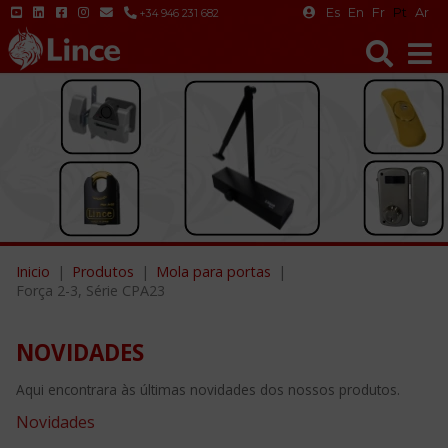
Es
En
Fr
Pt
Ar
+34 946 231 682
Inicio
Produtos
Mola para portas
Força 2-3, Série CPA23
NOVIDADES
Aqui encontrara às últimas novidades dos nossos produtos.
Novidades