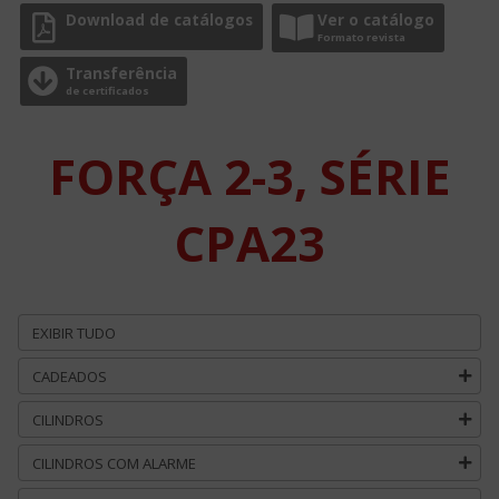
Download de catálogos
Ver o catálogo
Formato revista
Transferência
de certificados
FORÇA 2-3, SÉRIE
CPA23
EXIBIR TUDO
CADEADOS
CILINDROS
CILINDROS COM ALARME