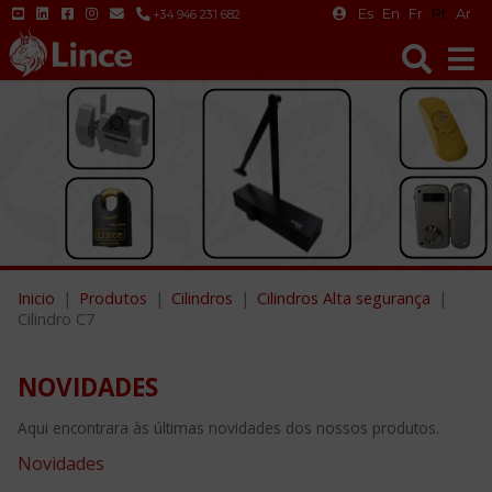
Es
En
Fr
Pt
Ar
+34 946 231 682
Inicio
Produtos
Cilindros
Cilindros Alta segurança
Cilindro C7
NOVIDADES
Aqui encontrara às últimas novidades dos nossos produtos.
Novidades