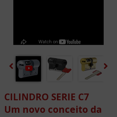
Previous
Next
CILINDRO SERIE C7
Um novo conceito da