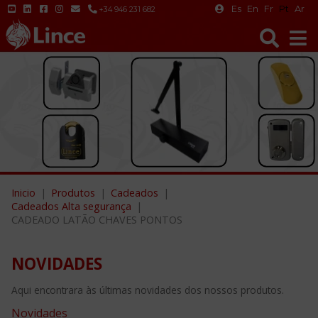
Es
En
Fr
Pt
Ar
+34 946 231 682
Inicio
Produtos
Cadeados
Cadeados Alta segurança
CADEADO LATÃO CHAVES PONTOS
NOVIDADES
Aqui encontrara às últimas novidades dos nossos produtos.
Novidades