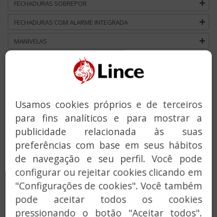
FECHADURAS SOBREPOR
FECHADURAS COM ALARME INTEGRADA
MANIVELAS
MOLA PARA PORTAS
ACESSOS COMUNS
SERVIÇO CHAVES
Usamos cookies próprios e de terceiros
para fins analíticos e para mostrar a
SOLUÇÕES PERSONALIZADAS
publicidade relacionada às suas
preferências com base em seus hábitos
de navegação e seu perfil. Você pode
configurar ou rejeitar cookies clicando em
"Configurações de cookies". Você também
pode aceitar todos os cookies
Previous
Next
pressionando o botão "Aceitar todos".