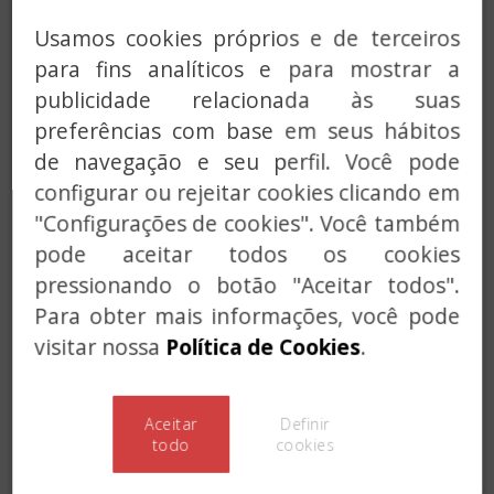
:
Eu li e aceito a política de privacidade
Usamos cookies próprios e de terceiros
para fins analíticos e para mostrar a
Captcha:
publicidade relacionada às suas
Introduza o dia atual.
preferências com base em seus hábitos
de navegação e seu perfil. Você pode
configurar ou rejeitar cookies clicando em
"Configurações de cookies". Você também
pode aceitar todos os cookies
pressionando o botão "Aceitar todos".
Para obter mais informações, você pode
visitar nossa
Política de Cookies
.
Aceitar
Definir
todo
cookies