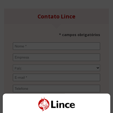
Contato Lince
* campos obrigatórios
País: