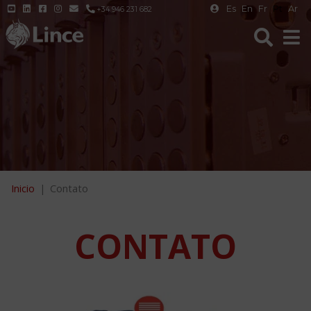
Es
En
Fr
Pt
Ar
+34 946 231 682
Inicio
Contato
CONTATO