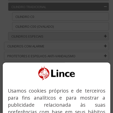
CILINDRO TRADICIONAL
CILINDRO C0
CILINDRO C00 (OVALADO)
CILINDROS ESPECIAIS
CILINDROS COM ALARME
PROTETORES E ESPELHOS ANTI-VANDALISMO
FECHADURAS DE EMBUTIR METÁLICAS
FECHADURAS DE EMBUTIR MADEIRA
FECHADURAS SOBREPOR
Usamos cookies próprios e de terceiros
FECHADURAS COM ALARME INTEGRADA
para fins analíticos e para mostrar a
publicidade relacionada às suas
MANIVELAS
preferências com base em seus hábitos