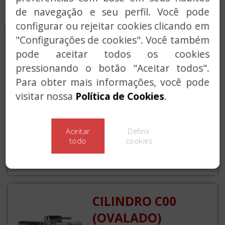
MOLA PARA PORTAS
de navegação e seu perfil. Você pode
ACESSOS COMUNS
configurar ou rejeitar cookies clicando em
"Configurações de cookies". Você também
SERVIÇO CHAVES
pode aceitar todos os cookies
SOLUÇÕES PERSONALIZADAS
pressionando o botão "Aceitar todos".
Para obter mais informações, você pode
visitar nossa
Política de Cookies
.
CILINDRO C0
Canhão tradicional de perfil
Aceitar
Definir
europeu.
todo
cookies
CILINDRO C00
(OVALADO)