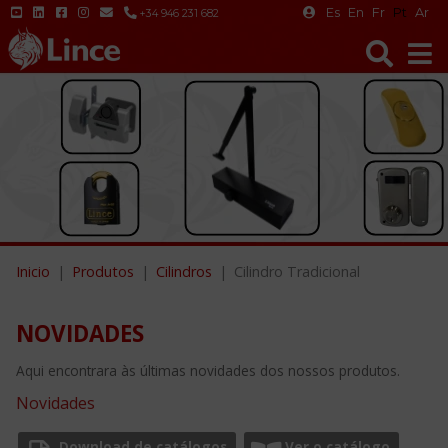
Es
En
Fr
Pt
Ar
+34 946 231 682
Inicio
Produtos
Cilindros
Cilindro Tradicional
NOVIDADES
Aqui encontrara às últimas novidades dos nossos produtos.
Novidades
Download de catálogos
Ver o catálogo