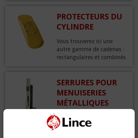
PROTECTEURS DU
CYLINDRE
Vous trouverez ici une
autre gamme de cadenas :
rectangulaires et combinés.
SERRURES POUR
MENUISERIES
MÉTALLIQUES
Des solutions adaptées à
chaque type de profil et
usage de la porte, assurant