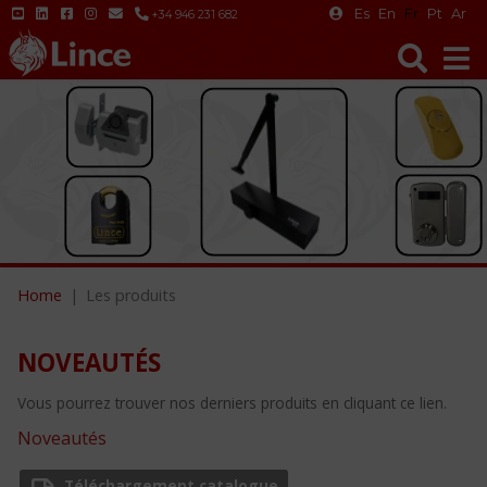
Es
En
Fr
Pt
Ar
+34 946 231 682
Home
Les produits
NOVEAUTÉS
Vous pourrez trouver nos derniers produits en cliquant ce lien.
Noveautés
Téléchargement catalogue