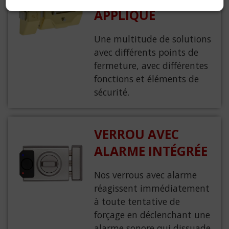
APPLIQUE
Une multitude de solutions
avec différents points de
fermeture, avec différentes
fonctions et éléments de
sécurité.
VERROU AVEC
ALARME INTÉGRÉE
Nos verrous avec alarme
réagissent immédiatement
à toute tentative de
forçage en déclenchant une
alarme sonore qui dissuade