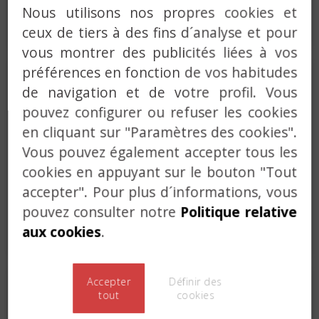
la fermeture et simplifiant
Nous utilisons nos propres cookies et
le travail de l'installateur.
ceux de tiers à des fins d´analyse et pour
vous montrer des publicités liées à vos
préférences en fonction de vos habitudes
SERRURE À LARDER
de navigation et de votre profil. Vous
PORTE EN BOIS
pouvez configurer ou refuser les cookies
en cliquant sur "Paramètres des cookies".
Une gamme de serrures à
Vous pouvez également accepter tous les
encastrer en constante
cookies en appuyant sur le bouton "Tout
évolution, options coupe-
accepter". Pour plus d´informations, vous
feu et anti-panique,
pouvez consulter notre
Politique relative
différentes finitions,
aux cookies
.
entrées, entraxes...
Accepter
Définir des
VERROUS ET
tout
cookies
SERRURES EN