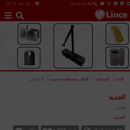
Ar
Pt
Fr
En
Es
+34 946 231 682
البدء
المنتجات
أقفال متساطحة خشبية
المقابض
الجديد
الجديد
الجديد
كتالوج دون اتصال
عرض الكتالوج
حمِّل