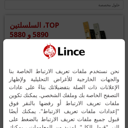
حلول مخصصة
TOP، السلسلتين
5890 و 5880
مقابض TOP تشكل سلسلة
راقية في صندوق مغلق.
المسافة بين المحاور هي 47,5
ملم. واجهة مستقيمة متاحة
نحن نستخدم ملفات تعريف الارتباط الخاصة بنا
بالنحاس الأصفر أو الفولاذ
والجهات الخارجية للأغراض التحليلية ولإظهار
المقاوم للصدأ. قفل مستقيم
الإعلانات ذات الصلة بتفضيلاتك بناءً على عادات
بالنحاس الأصفر أو الفولاذ
التصفح الخاصة بك وملفك الشخصي. يمكنك تكوين
المقاوم للصدأ. تشمل السلسلة
ملفات تعريف الارتباط أو رفضها بالنقر فوق
5890 Paso دبوس مربع بطول
"إعدادات ملفات تعريف الارتباط". يمكنك أيضًا
8 ملم، يقوم بتفعيل المقبض
قبول جميع ملفات تعريف الارتباط بالضغط على
(قابل للعكس). تشمل السلسلة
الزر "قبول الكل". لمزيد من المعلومات ، يمكنك