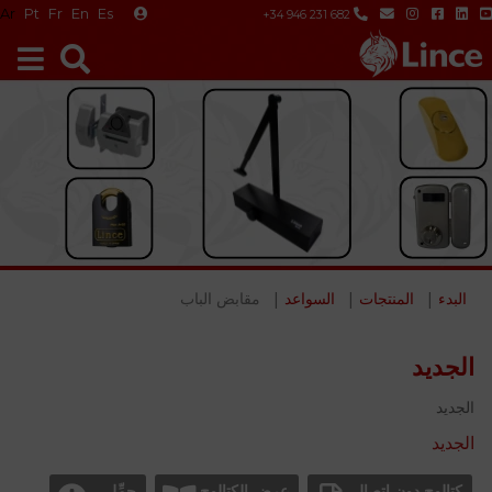
Ar
Pt
Fr
En
Es
+34 946 231 682
البدء
المنتجات
السواعد
مقابض الباب
الجديد
الجديد
الجديد
كتالوج دون اتصال
عرض الكتالوج
حمِّل