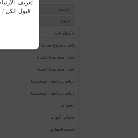
تعريف الارتبا
تقليدي
"قبول الكل". 
خاصة
الأسطوانات
واقيات ودروع مضادة للتخريب
أقفال متساطحة تقليدية
أقفال متساطحة خشبية
ترباسات و اقفال متساطحة
ترباسات و اقفال متساطحة
السواعد
غلاقات الأبواب
خدمت المفاتيح