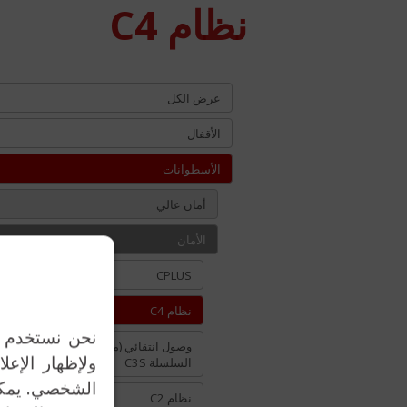
نظام C4
عرض الكل
الأقفال
الأسطوانات
أمان عالي
الأمان
CPLUS
نظام C4
نحن نستخدم مل
وصول انتقائي (مفتاح متعدد النقاط)،
ولإظهار الإعل
السلسلة C3S
الشخصي. يمكنك
نظام C2