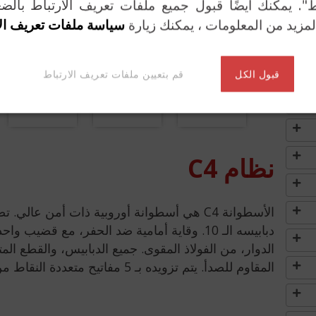
ط". يمكنك أيضًا قبول جميع ملفات تعريف الارتباط بال
لمزيد من المعلومات ، يمكنك زيارة
سياسة ملفات تعريف ال
قبول الكل
قم بتعيين ملفات تعريف الارتباط
نظام C4
الأسطوانة C4 هي أسطوانة أوروبية ذات أمن عا
دبابيسه الـ 10. وقاية أمامية ضد الحفر، مع قض
الدوار، من الفولاذ المقوى. جميع الدبابيس، والقطع الم
المقاوم للصدأ. يتم تزويده بـ 5 مفاتيح متعددة النقاط من المعدن الأبيض.